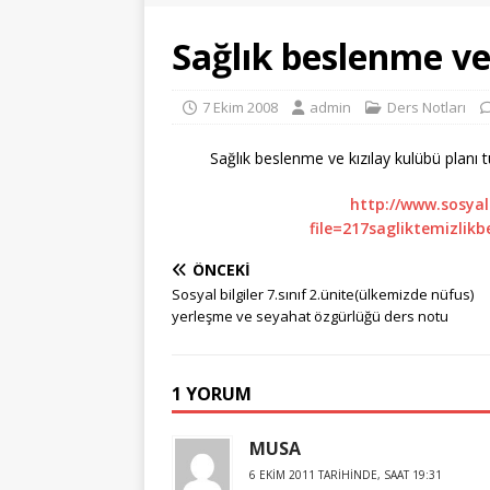
Sağlık beslenme ve
7 Ekim 2008
admin
Ders Notları
Sağlık beslenme ve kızılay kulübü planı tu
http://www.sosyal
file=217sagliktemizlik
ÖNCEKI
Sosyal bilgiler 7.sınıf 2.ünite(ülkemizde nüfus)
yerleşme ve seyahat özgürlüğü ders notu
1 YORUM
MUSA
6 EKIM 2011 TARIHINDE, SAAT 19:31