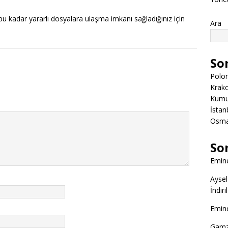
bu kadar yararlı dosyalara ulaşma imkanı sağladığınız için
Ara
So
Polon
Krako
Kumuk
İstanb
Osman
So
Emine
Aysel
İndir
Emine
Gamz