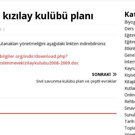
 kızılay kulübü planı
Ka
Biyog
Ders 
1
Eğiti
Eğiti
tanakları yönetmeliğini aşağıdaki linkten indirebilirsiniz.
Etkin
Gene
bilgiler.org/indir/download.php?
İnter
beslenmevekizilaykulubu2008-2009.doc
Kayn
SONRAKI
Kişis
Sivil savunma kulübü plan ve çeşitli evraklar
Kitap
Kutla
Onli
Rehbe
Sınav
Sunul
Tarih
Topla
Yöne