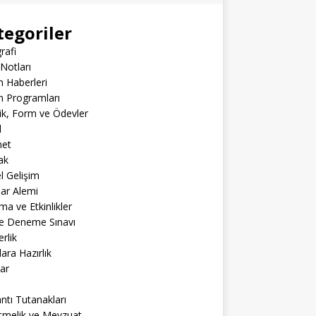
tegoriler
rafi
Notları
m Haberleri
m Programları
lik, Form ve Ödevler
l
net
ak
el Gelişim
lar Alemi
ma ve Etkinlikler
ne Deneme Sınavı
rlik
lara Hazırlık
ar
ntı Tutanakları
tmelik ve Mevzuat