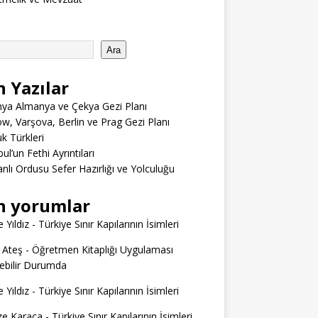
Ara
n Yazılar
ya Almanya ve Çekya Gezi Planı
w, Varşova, Berlin ve Prag Gezi Planı
 Türkleri
ul’un Fethi Ayrıntıları
lı Ordusu Sefer Hazırlığı ve Yolculuğu
n yorumlar
 Yıldız
-
Türkiye Sınır Kapılarının İsimleri
 Ateş
-
Öğretmen Kitaplığı Uygulaması
ilebilir Durumda
 Yıldız
-
Türkiye Sınır Kapılarının İsimleri
e Karaca
-
Türkiye Sınır Kapılarının İsimleri