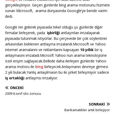
gerçekleştiriyor. Geçen günlerde bing arama motorunu hizmete
sunan Microsoft, arama dünyasında Gooogle’ye bende varım
dedi.
Google nin giderek piyasada tekel olduğu şu günlerde diğer
firmalar birleşerek, yada
işbirliği
antlaşmları imzalayarak
piyasada tutunmak istiyorlar. Bu çerçevede bir çok söylentinin
arkasından beklenen antlaşma imzalandı.Microsoft ve Yahoo
internet aramalarını ve reklamlarını kapsayan
10 yıllık
bir iş
anlaşmasını imzaladı.Microsft Yahoo nun arama teknolojisine
özel erişim sağlayacak.Belkide daha ilerleyen günlerde Yahoo
arama motoru ile
bing
birleşecek.Anlaşmanın devreye girmesi
2 yılı bulacak.Yanlış anlaşılmasın bu iki şirket birleşmiyor sadece
iş ortaklığı
antlaşmsı imzalıyor.
ÖNCEKI
2009 6.sınıf sbs sonucu
SONRAKI
Bankamatikler artık birleşiyor