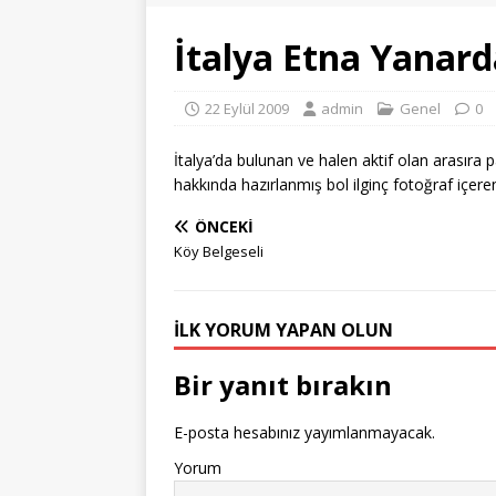
İtalya Etna Yanar
22 Eylül 2009
admin
Genel
0
İtalya’da bulunan ve halen aktif olan arasır
hakkında hazırlanmış bol ilginç fotoğraf içer
ÖNCEKI
Köy Belgeseli
İLK YORUM YAPAN OLUN
Bir yanıt bırakın
E-posta hesabınız yayımlanmayacak.
Yorum