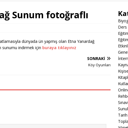
dağ Sunum fotoğraflı
Ka
Biyog
Ders 
Eğiti
Eğiti
a patlamasıyla dünyada ün yapmış olan Etna Yanardağ
Etkin
en sunumu indirmek için
buraya tıklayınız
Gene
SONRAKI
İnter
Kayn
Köy Oyunları
Kişis
Kitap
Kutla
Onli
Rehbe
Sınav
Sunul
Tarih
Topla
Yöne