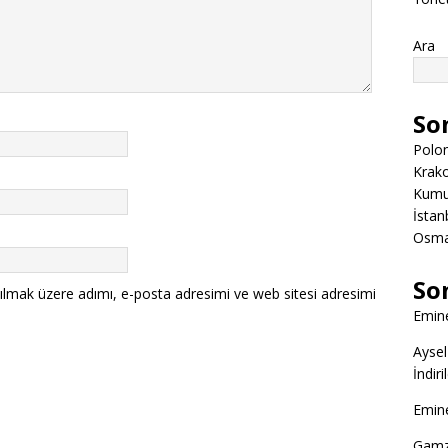
Ara
So
Polon
Krako
Kumuk
İstanb
Osman
So
ılmak üzere adımı, e-posta adresimi ve web sitesi adresimi
Emine
Aysel
İndir
Emine
Gamz