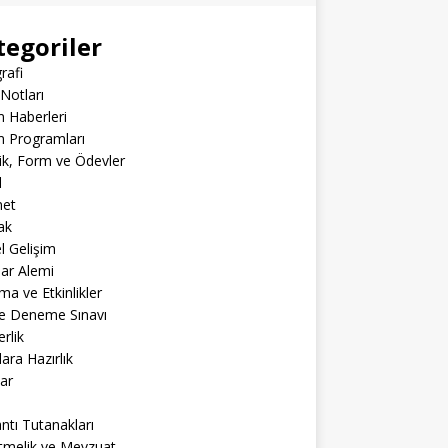
tegoriler
rafi
Notları
m Haberleri
m Programları
lik, Form ve Ödevler
l
net
ak
el Gelişim
lar Alemi
ma ve Etkinlikler
ne Deneme Sınavı
rlik
lara Hazırlık
ar
ntı Tutanakları
tmelik ve Mevzuat