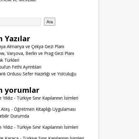
Ara
n Yazılar
ya Almanya ve Çekya Gezi Planı
w, Varşova, Berlin ve Prag Gezi Planı
 Türkleri
ul’un Fethi Ayrıntıları
lı Ordusu Sefer Hazırlığı ve Yolculuğu
n yorumlar
 Yıldız
-
Türkiye Sınır Kapılarının İsimleri
 Ateş
-
Öğretmen Kitaplığı Uygulaması
ilebilir Durumda
 Yıldız
-
Türkiye Sınır Kapılarının İsimleri
e Karaca
-
Türkiye Sınır Kapılarının İsimleri