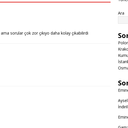
Ara
 ama sorular çok zor çıkıyo daha kolay çıkabilirdi
So
Polon
Krako
Kumuk
İstanb
Osman
So
Emine
Aysel
İndir
Emine
Gamz