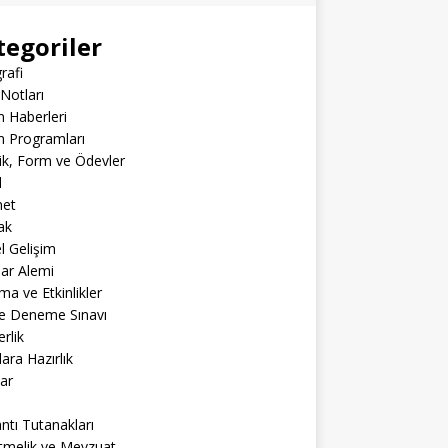
tegoriler
rafi
Notları
m Haberleri
m Programları
lik, Form ve Ödevler
l
net
ak
el Gelişim
lar Alemi
ma ve Etkinlikler
ne Deneme Sınavı
rlik
lara Hazırlık
ar
ntı Tutanakları
tmelik ve Mevzuat