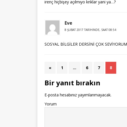
irenç hiçbişey açılmıyo knklar yani ya…?
Eve
8 ŞUBAT 2017 TARIHINDE, SAAT 08:54
SOSYAL BİLGİLER DERSİNİ ÇOK SEVİYORU
«
1
…
6
7
8
Bir yanıt bırakın
E-posta hesabınız yayımlanmayacak.
Yorum