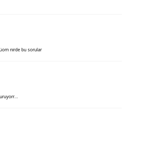
üom nirde bu sorular
duruyorr…