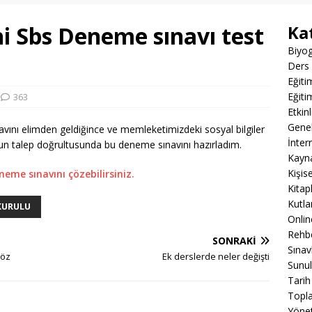
ihi Sbs Deneme sınavı test
Ka
Biyog
Ders 
Eğiti
Eğiti
363
Etkin
Gene
navını elimden geldiğince ve memleketimizdeki sosyal bilgiler
İnter
ğun talep doğrultusunda bu deneme sınavını hazırladım.
Kayn
Kişis
eme sınavını çözebilirsiniz.
Kitap
Kutla
KURULU
Onli
Rehbe
SONRAKI
Sınav
çöz
Ek derslerde neler değişti
Sunul
Tarih
Topla
Yöne