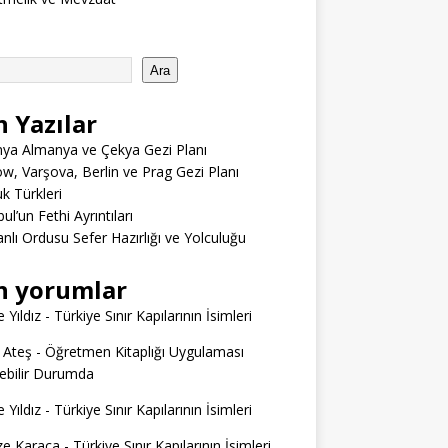
Ara
n Yazılar
ya Almanya ve Çekya Gezi Planı
w, Varşova, Berlin ve Prag Gezi Planı
 Türkleri
ul’un Fethi Ayrıntıları
lı Ordusu Sefer Hazırlığı ve Yolculuğu
n yorumlar
 Yıldız
-
Türkiye Sınır Kapılarının İsimleri
 Ateş
-
Öğretmen Kitaplığı Uygulaması
ilebilir Durumda
 Yıldız
-
Türkiye Sınır Kapılarının İsimleri
e Karaca
-
Türkiye Sınır Kapılarının İsimleri