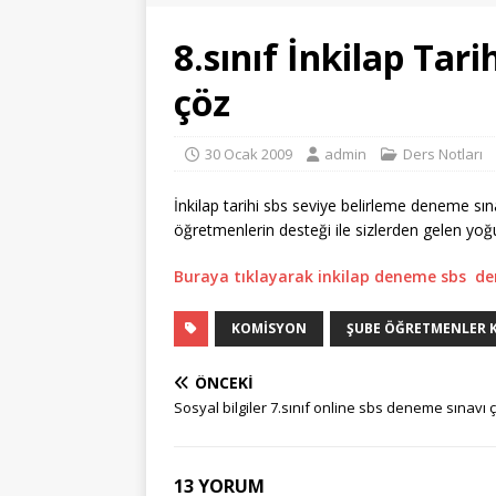
8.sınıf İnkilap Tar
çöz
30 Ocak 2009
admin
Ders Notları
İnkilap tarihi sbs seviye belirleme deneme sı
öğretmenlerin desteği ile sizlerden gelen yo
Buraya tıklayarak inkilap deneme sbs den
KOMISYON
ŞUBE ÖĞRETMENLER 
ÖNCEKI
Sosyal bilgiler 7.sınıf online sbs deneme sınavı 
13 YORUM