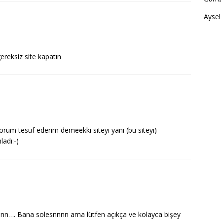
Aysel
 gereksiz site kapatın
orum tesüf ederim demeekki siteyi yani (bu siteyi)
dı:-)
nnn…. Bana solesnnnn ama lütfen açıkça ve kolayca bişey