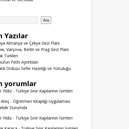
Ara
n Yazılar
ya Almanya ve Çekya Gezi Planı
w, Varşova, Berlin ve Prag Gezi Planı
 Türkleri
ul’un Fethi Ayrıntıları
lı Ordusu Sefer Hazırlığı ve Yolculuğu
n yorumlar
 Yıldız
-
Türkiye Sınır Kapılarının İsimleri
 Ateş
-
Öğretmen Kitaplığı Uygulaması
ilebilir Durumda
 Yıldız
-
Türkiye Sınır Kapılarının İsimleri
e Karaca
-
Türkiye Sınır Kapılarının İsimleri