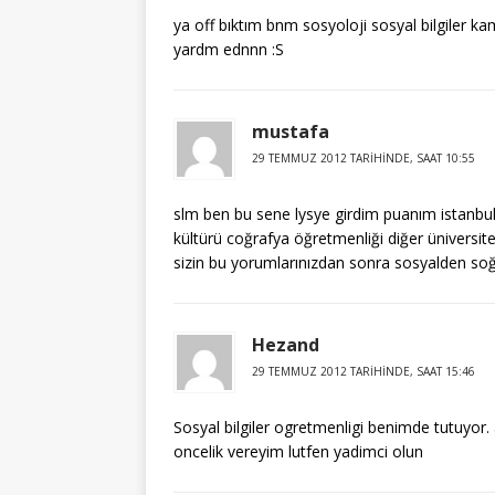
ya off bıktım bnm sosyoloji sosyal bilgiler ka
yardm ednnn :S
mustafa
29 TEMMUZ 2012 TARIHINDE, SAAT 10:55
slm ben bu sene lysye girdim puanım istanbul ü
kültürü coğrafya öğretmenliği diğer üniversi
sizin bu yorumlarınızdan sonra sosyalden soğu
Hezand
29 TEMMUZ 2012 TARIHINDE, SAAT 15:46
Sosyal bilgiler ogretmenligi benimde tutuyor.
oncelik vereyim lutfen yadimci olun