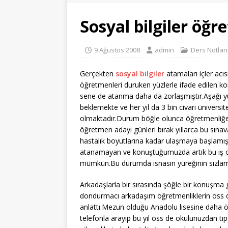
Sosyal bilgiler öğ
9 Ağustos 2008
admin
Ders Notları
Gerçekten
sosyal bilgiler
atamaları içler acısı
öğretmenleri duruken yüzlerle ifade edilen ko
sene de atanma daha da zorlaşmıştır.Aşağı yuk
beklemekte ve her yıl da 3 bin civarı üniversi
olmaktadır.Durum böğle olunca öğretmenliğe a
öğretmen adayı günleri bırak yıllarca bu sın
hastalık boyutlarına kadar ulaşmaya başlamı
atanamayan ve konuştuğumuzda artık bu iş ol
mümkün.Bu durumda isnasın yüreğinin sızla
Arkadaşlarla bir sırasında şöğle bir konuşma 
dondurmacı arkadaşım öğretmenliklerin öss d
anlattı.Mezun olduğu Anadolu lisesine daha önc
telefonla arayıp bu yıl öss de okulunuzdan tıp 