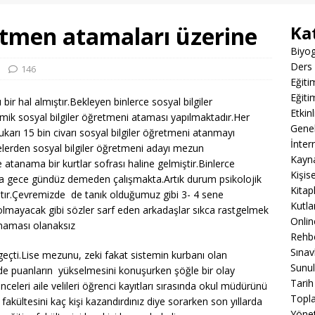
retmen atamaları üzerine
Ka
Biyog
Ders 
146
Eğiti
Eğiti
 bir hal almıştır.Bekleyen binlerce sosyal bilgiler
Etkin
mik sosyal bilgiler öğretmeni ataması yapılmaktadır.Her
Gene
arı 15 bin civarı sosyal bilgiler öğretmeni atanmayı
İnter
telerden sosyal bilgiler öğretmeni adayı mezun
Kayn
tanama bir kurtlar sofrası haline gelmiştir.Binlerce
Kişis
ava gece gündüz demeden çalışmakta.Artık durum psikolojik
Kitap
ştır.Çevremizde de tanık olduğumuz gibi 3- 4 sene
Kutla
mayacak gibi sözler sarf eden arkadaşlar sıkca rastgelmek
Onli
maması olanaksız
Rehbe
Sınav
geçti.Lise mezunu, zeki fakat sistemin kurbanı olan
Sunul
e puanların yükselmesini konuşurken şöğle bir olay
Tarih
eleri aile velileri öğrenci kayıtları sırasında okul müdürünü
Topla
fakültesini kaç kişi kazandırdınız diye sorarken son yıllarda
Yöne