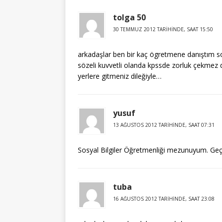
tolga 50
30 TEMMUZ 2012 TARIHINDE, SAAT 15:50
arkadaşlar ben bir kaç ögretmene danıştım so
sözeli kuvvetli olanda kpssde zorluk çekmez 
yerlere gitmeniz dileğiyle…
yusuf
13 AĞUSTOS 2012 TARIHINDE, SAAT 07:31
Sosyal Bilgiler Öğretmenliği mezunuyum. Ge
tuba
16 AĞUSTOS 2012 TARIHINDE, SAAT 23:08