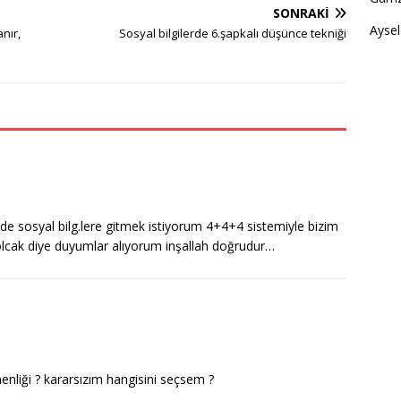
SONRAKI
Aysel
anır,
Sosyal bilgilerde 6.şapkalı düşünce tekniği
sosyal bilg.lere gitmek istiyorum 4+4+4 sistemiyle bizim
lcak diye duyumlar alıyorum inşallah doğrudur…
nliği ? kararsızım hangisini seçsem ?