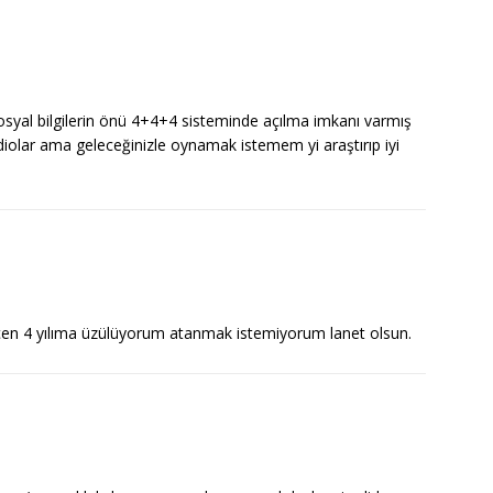
syal bilgilerin önü 4+4+4 sisteminde açılma imkanı varmış
diolar ama geleceğinizle oynamak istemem yi araştırıp iyi
çen 4 yılıma üzülüyorum atanmak istemiyorum lanet olsun.