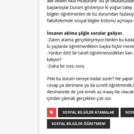
aile velileri okul müdürüne bu yıl okulunuzdan
başlamışlar.Durum gösteriyor ki yoğun talep 
bilgiler öğretmenleri de bu durumdan fazlasıyl
fakültelerinde sosyal bilgiler bölümü açmay
İnsanın aklına şöğle sorular geliyor.
-Zaten atama gerçekleşmiyor.Neden bu kadar 
lü yaşlarda öğretmenlikten başka hiçbir mesle
-Yurdun dört bir tarafı öğretmensizlikten ka
kalıyor?
-Daha bir sürü soru
Peki bu durum nereye kadar sürer? Ne yapar bi
cevap ya dershane ya da ücretli öğretmenlik.Ü
dershanede de çok emek az maaş.Ne olacak bu 
içinden çıkmak gerçekten çok zor.
SOSYAL BILGILER ATAMALAR
SOSY
SOSYAL BILGILER ÖĞRETMENI