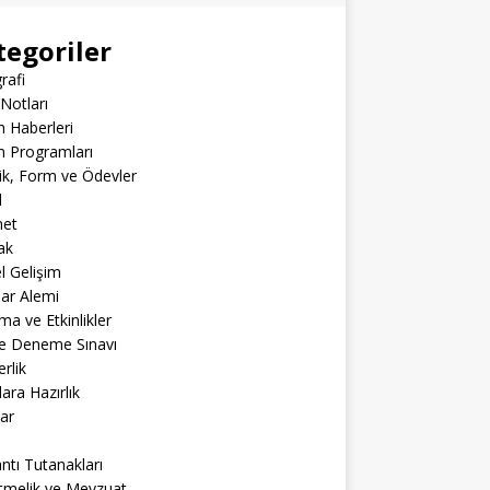
tegoriler
rafi
Notları
m Haberleri
m Programları
lik, Form ve Ödevler
l
net
ak
el Gelişim
lar Alemi
ma ve Etkinlikler
ne Deneme Sınavı
rlik
lara Hazırlık
ar
ntı Tutanakları
tmelik ve Mevzuat