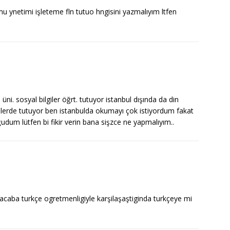
mu ynetimi işleteme fln tutuo hngisini yazmalıyım ltfen
ni. sosyal bilgiler öğrt. tutuyor istanbul dışında da din
telerde tutuyor ben istanbulda okumayı çok istiyordum fakat
dum lütfen bi fikir verin bana sişzce ne yapmalıyım..
 acaba turkçe ogretmenligiyle karşilaşaştiginda turkçeye mi