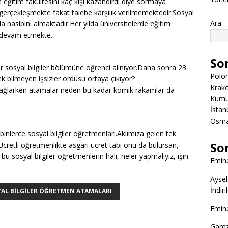
 eğitim fakültesini kaç kişi kazandırdı diye sormaya
gerçekleşmekte fakat talebe karşılık verilmemektedir.Sosyal
Ara
a nasibini almaktadır.Her yılda üniversitelerde eğitim
a devam etmekte.
So
sosyal bilgiler bölümüne öğrenci alınıyor.Daha sonra 23
Polon
k bilmeyen işsizler ordusu ortaya çıkıyor?
Krako
n ağlarken atamalar neden bu kadar komik rakamlar da
Kumuk
İstanb
Osman
nlerce sosyal bilgiler öğretmenlari.Aklımıza gelen tek
So
cretli öğretmenlikte asgari ücret tabi onu da bulursan,
sosyal bilgiler öğretmenlerin hali, neler yapmalıyız, işin
Emine
Aysel
İndir
AL BILGILER ÖĞRETMEN ATAMALARI
Emine
Gamz