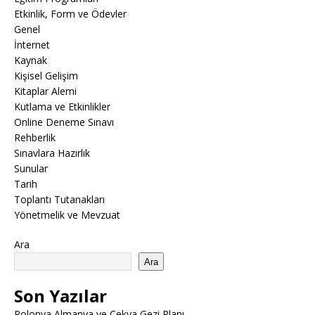
Etkinlik, Form ve Ödevler
Genel
İnternet
Kaynak
Kişisel Gelişim
Kitaplar Alemi
Kutlama ve Etkinlikler
Online Deneme Sınavı
Rehberlik
Sınavlara Hazırlık
Sunular
Tarih
Toplantı Tutanakları
Yönetmelik ve Mevzuat
Ara
Ara
Son Yazılar
Polonya Almanya ve Çekya Gezi Planı