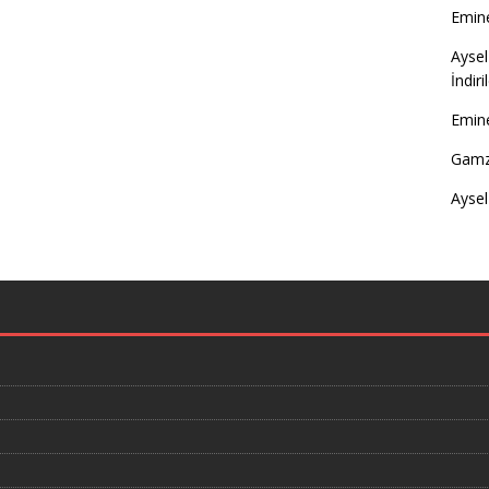
Emine
Aysel
İndir
Emine
Gamz
Aysel