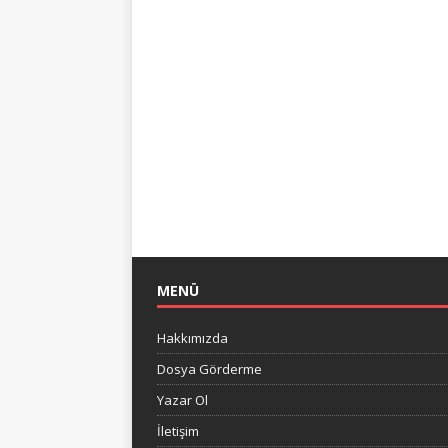
MENÜ
Hakkımızda
Dosya Görderme
Yazar Ol
İletişim