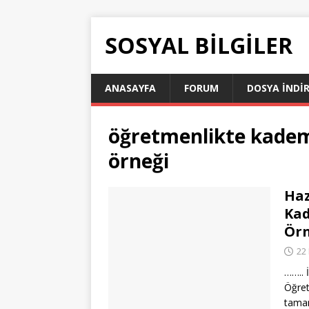
SOSYAL BILGILER
ANASAYFA
FORUM
DOSYA İNDI
öğretmenlikte kademe
örneği
Haz
Kad
Örn
22
……..
Öğret
tamam