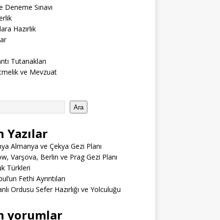
ne Deneme Sınavı
rlik
lara Hazırlık
ar
ntı Tutanakları
tmelik ve Mevzuat
Ara
n Yazılar
ya Almanya ve Çekya Gezi Planı
w, Varşova, Berlin ve Prag Gezi Planı
 Türkleri
ul’un Fethi Ayrıntıları
lı Ordusu Sefer Hazırlığı ve Yolculuğu
n yorumlar