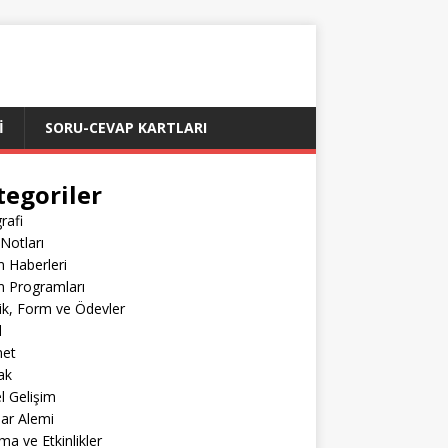
İ
SORU-CEVAP KARTLARI
tegoriler
rafi
Notları
m Haberleri
m Programları
lik, Form ve Ödevler
l
net
ak
el Gelişim
lar Alemi
ma ve Etkinlikler