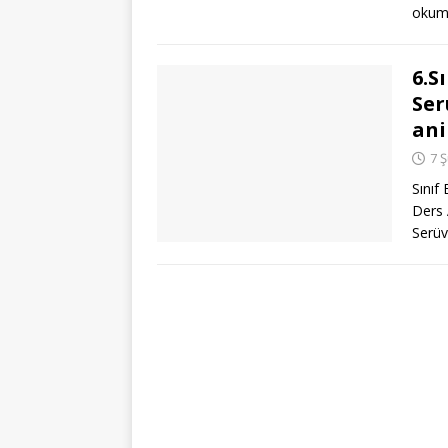
okumu
6.S
Ser
an
7 
Sınıf
Ders 
Serüv