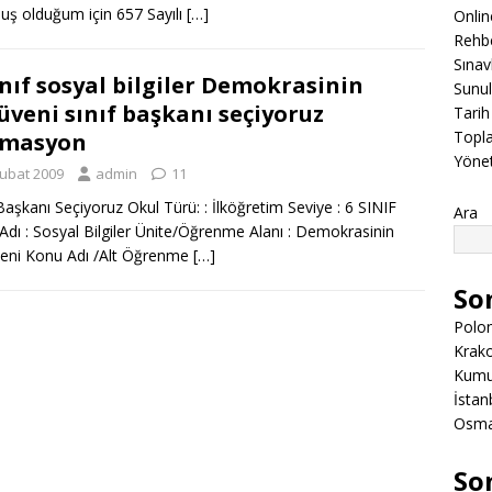
ş olduğum için 657 Sayılı
[…]
Onli
Rehbe
Sınav
ınıf sosyal bilgiler Demokrasinin
Sunul
üveni sınıf başkanı seçiyoruz
Tarih
Topla
imasyon
Yöne
Şubat 2009
admin
11
 Başkanı Seçiyoruz Okul Türü: : İlköğretim Seviye : 6 SINIF
Ara
Adı : Sosyal Bilgiler Ünite/Öğrenme Alanı : Demokrasinin
eni Konu Adı /Alt Öğrenme
[…]
So
Polon
Krako
Kumuk
İstanb
Osman
So