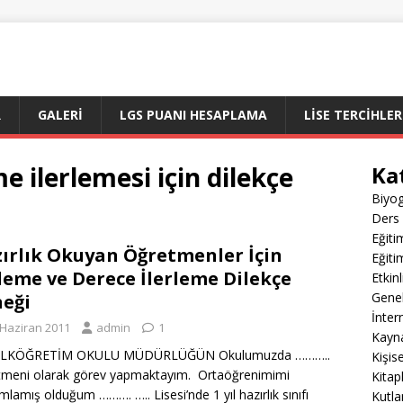
R
GALERI
LGS PUANI HESAPLAMA
LİSE TERCİHLER
 ilerlemesi için dilekçe
Ka
Biyog
Ders 
Eğiti
ırlık Okuyan Öğretmenler İçin
Eğiti
eme ve Derece İlerleme Dilekçe
Etkin
Gene
eği
İnter
 Haziran 2011
admin
1
Kayn
 İLKÖĞRETİM OKULU MÜDÜRLÜĞÜN Okulumuzda ………..
Kişis
meni olarak görev yapmaktayım. Ortaöğrenimimi
Kitap
lamış olduğum ………. ….. Lisesi’nde 1 yıl hazırlık sınıfı
Kutla