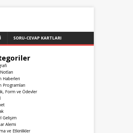
İ
SORU-CEVAP KARTLARI
tegoriler
rafi
Notları
m Haberleri
m Programları
lik, Form ve Ödevler
l
net
ak
el Gelişim
lar Alemi
ma ve Etkinlikler