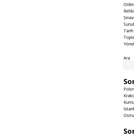
Onli
Rehbe
Sınav
Sunul
Tarih
Topla
Yöne
Ara
So
Polon
Krako
Kumuk
İstanb
Osman
So