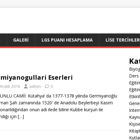
R
GALERI
LGS PUANI HESAPLAMA
LİSE TERCİHLER
Ka
Biyog
Ders 
miyanogullari Eserleri
Eğiti
Aralık 2016
admin
0
Eğiti
NLU CAMİİ: Kütahya’ da 1377-1378 yılında Germiyanoğlu
Etkin
man Şah zamanında 1520′ de Anadolu Beylerbeyi Kasım
Gene
onarıldığından onun adı ilede bilinir.Kubbe kurşun ile
İnter
ndığı için
[…]
Kayn
Kişis
Kitap
Kutla