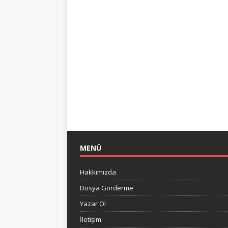
MENÜ
Hakkımızda
Dosya Görderme
Yazar Ol
İletişim