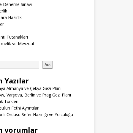
ne Deneme Sınavı
rlik
lara Hazırlık
ar
ntı Tutanakları
tmelik ve Mevzuat
Ara
n Yazılar
ya Almanya ve Çekya Gezi Planı
w, Varşova, Berlin ve Prag Gezi Planı
 Türkleri
ul’un Fethi Ayrıntıları
lı Ordusu Sefer Hazırlığı ve Yolculuğu
n yorumlar