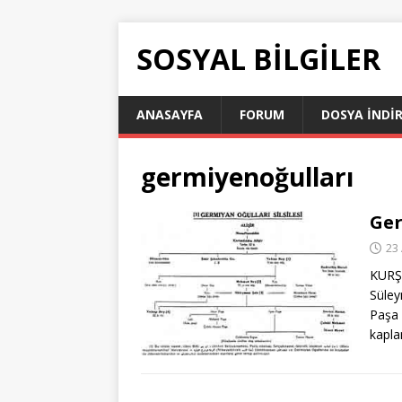
SOSYAL BILGILER
ANASAYFA
FORUM
DOSYA İNDI
germiyenoğulları
Ger
23 
KURŞU
Süley
Paşa 
kapla