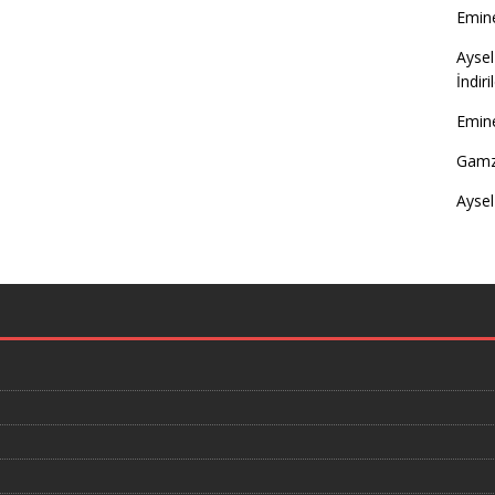
Emine
Aysel
İndir
Emine
Gamz
Aysel