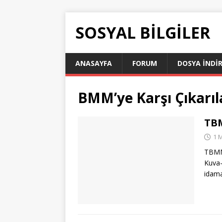
SOSYAL BILGILER
ANASAYFA
FORUM
DOSYA İNDI
BMM’ye Karşı Çıkarı
TBM
1 
TBMM’
Kuva-i
idama