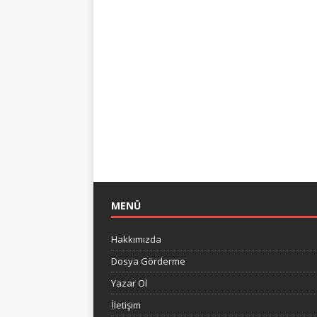
MENÜ
Hakkımızda
Dosya Görderme
Yazar Ol
İletişim