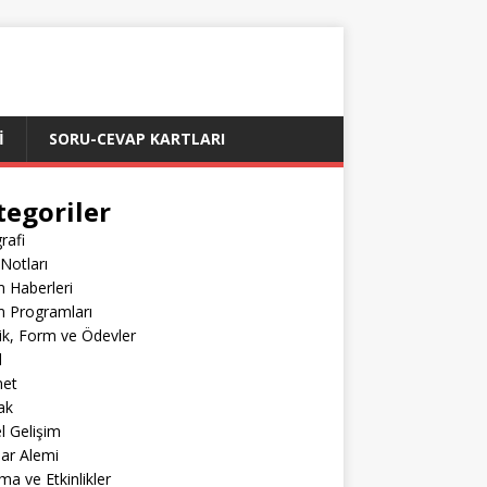
İ
SORU-CEVAP KARTLARI
tegoriler
rafi
Notları
m Haberleri
m Programları
lik, Form ve Ödevler
l
net
ak
el Gelişim
lar Alemi
ma ve Etkinlikler