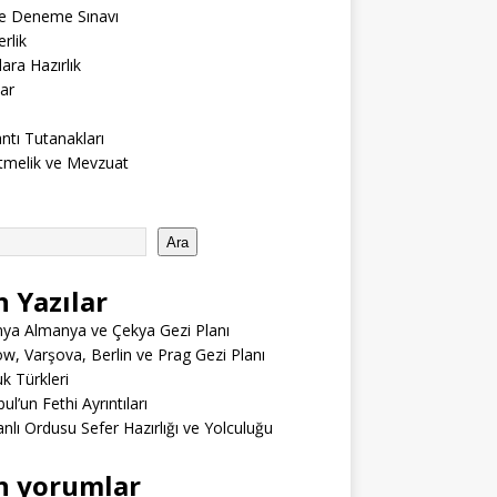
ne Deneme Sınavı
rlik
lara Hazırlık
ar
ntı Tutanakları
tmelik ve Mevzuat
Ara
n Yazılar
ya Almanya ve Çekya Gezi Planı
w, Varşova, Berlin ve Prag Gezi Planı
 Türkleri
ul’un Fethi Ayrıntıları
lı Ordusu Sefer Hazırlığı ve Yolculuğu
n yorumlar