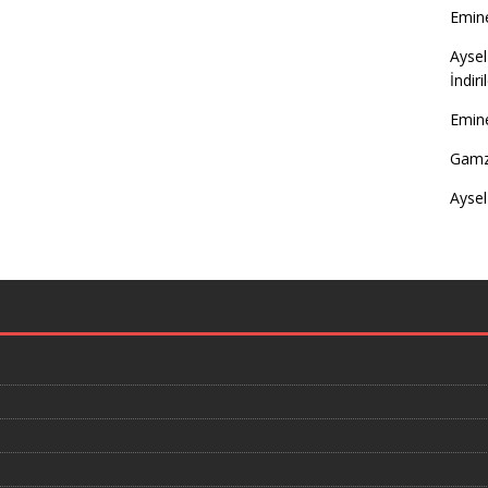
Emine
Aysel
İndir
Emine
Gamz
Aysel