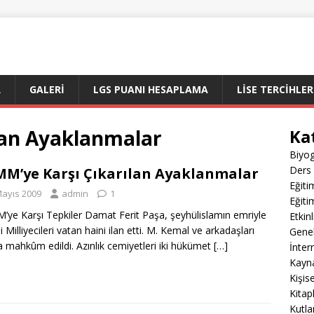
R
GALERI
LGS PUANI HESAPLAMA
LİSE TERCİHLER
lan Ayaklanmalar
Ka
Biyog
Ders 
M’ye Karşı Çıkarılan Ayaklanmalar
Eğiti
Mayıs 2009
admin
1
Eğiti
ye Karşı Tepkiler Damat Ferit Paşa, şeyhülislamın emriyle
Etkin
 Milliyecileri vatan haini ilan etti. M. Kemal ve arkadaşları
Gene
 mahkûm edildi. Azınlık cemiyetleri iki hükümet
[…]
İnter
Kayn
Kişis
Kitap
Kutla