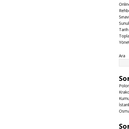
Onli
Rehbe
Sınav
Sunul
Tarih
Topla
Yöne
Ara
So
Polon
Krako
Kumuk
İstanb
Osman
So