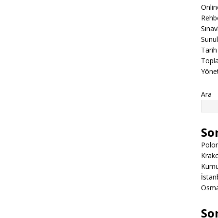
Onli
Rehbe
Sınav
Sunul
Tarih
Topla
Yöne
Ara
So
Polon
Krako
Kumuk
İstanb
Osman
So