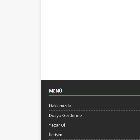
MENÜ
Hakkımızda
Dosya Görderme
Yazar Ol
İletişim