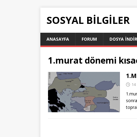
SOSYAL BILGILER
ANASAYFA
FORUM
DOSYA İNDI
1.murat dönemi kısa
1.M
14
1.mur
sonra
toprak