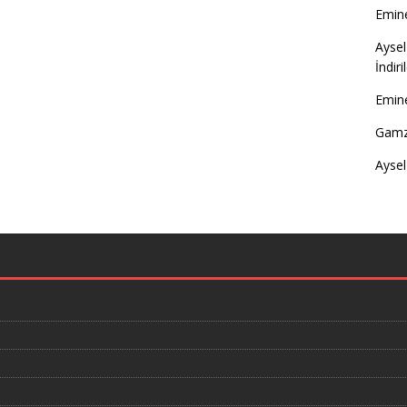
Emine
Aysel
İndir
Emine
Gamz
Aysel