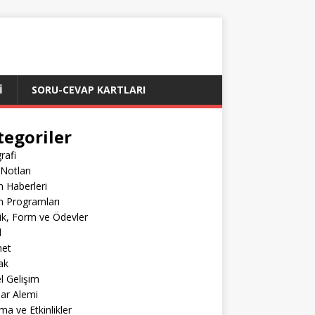
İ
SORU-CEVAP KARTLARI
tegoriler
rafi
Notları
m Haberleri
m Programları
lik, Form ve Ödevler
l
net
ak
el Gelişim
lar Alemi
ma ve Etkinlikler