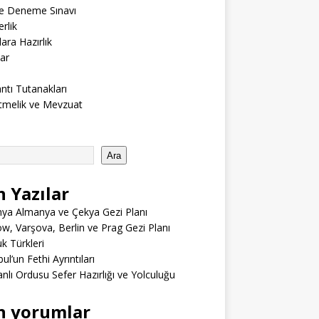
ne Deneme Sınavı
rlik
lara Hazırlık
ar
ntı Tutanakları
tmelik ve Mevzuat
Ara
n Yazılar
ya Almanya ve Çekya Gezi Planı
w, Varşova, Berlin ve Prag Gezi Planı
 Türkleri
ul’un Fethi Ayrıntıları
lı Ordusu Sefer Hazırlığı ve Yolculuğu
n yorumlar