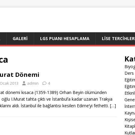
R
GALERI
LGS PUANI HESAPLAMA
LİSE TERCİHLER
ca
Ka
Biyog
Ders 
urat Dönemi
Eğiti
 Ocak 2013
admin
4
Eğiti
at dönemi kısaca (1359-1389) Orhan Beyin ölümünden
Etkin
 oğlu I.Murat tahta çıktı ve İstanbul’a kadar uzanan Trakya
Gene
larını aldı. İstanbul ile bağlantısı kesilen Edirne’yi fethetti.
[…]
İnter
Kayn
Kişis
Kitap
Kutla