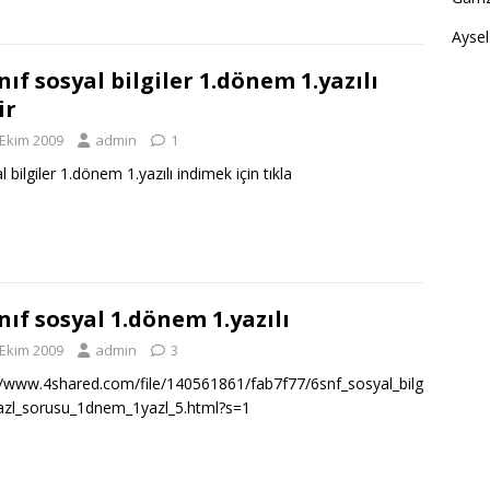
Aysel
ınıf sosyal bilgiler 1.dönem 1.yazılı
ir
 Ekim 2009
admin
1
 bilgiler 1.dönem 1.yazılı indimek için tıkla
ınıf sosyal 1.dönem 1.yazılı
 Ekim 2009
admin
3
//www.4shared.com/file/140561861/fab7f77/6snf_sosyal_bilg
yazl_sorusu_1dnem_1yazl_5.html?s=1