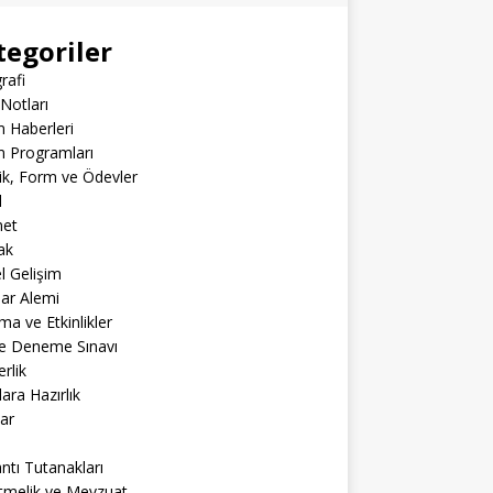
tegoriler
rafi
Notları
m Haberleri
m Programları
lik, Form ve Ödevler
l
net
ak
el Gelişim
lar Alemi
ma ve Etkinlikler
ne Deneme Sınavı
rlik
lara Hazırlık
ar
ntı Tutanakları
tmelik ve Mevzuat