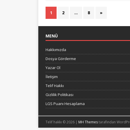
1
2
…
8
»
MENÜ
Hakkımızda
Dosya Görderme
Yazar Ol
İletişim
Telif Hakkı
Gizlilik Politikası
LGS Puanı Hesaplama
Telif hakkı © 2026 |
MH Themes
tarafından WordPr