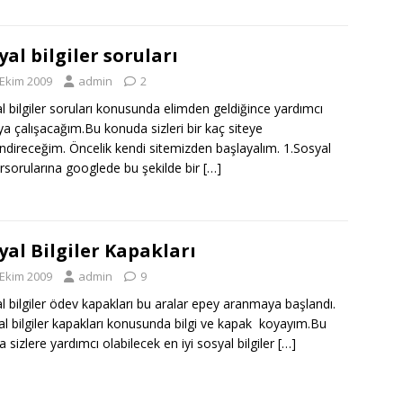
yal bilgiler soruları
 Ekim 2009
admin
2
l bilgiler soruları konusunda elimden geldiğince yardımcı
a çalışacağım.Bu konuda sizleri bir kaç siteye
ndireceğim. Öncelik kendi sitemizden başlayalım. 1.Sosyal
lersorularına googlede bu şekilde bir
[…]
yal Bilgiler Kapakları
 Ekim 2009
admin
9
l bilgiler ödev kapakları bu aralar epey aranmaya başlandı.
al bilgiler kapakları konusunda bilgi ve kapak koyayım.Bu
a sizlere yardımcı olabilecek en iyi sosyal bilgiler
[…]