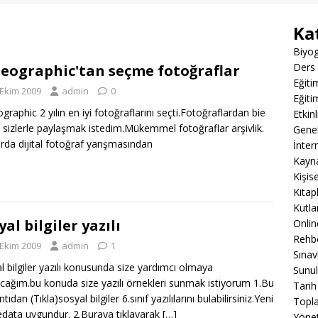
Ka
Biyog
Ders 
eographic'tan seçme fotoğraflar
Eğiti
 Ekim 2009
admin
0
Eğiti
graphic 2 yılın en iyi fotoğraflarını seçti.Fotoğraflardan bie
Etkin
ı sizlerle paylaşmak istedim.Mükemmel fotoğraflar arşivlik.
Gene
rda dijital fotoğraf yarışmasından
İnter
Kayn
Kişis
Kitap
Kutla
yal bilgiler yazılı
Onli
Rehbe
 Ekim 2009
admin
1
Sınav
l bilgiler yazılı konusunda size yardımcı olmaya
Sunul
şcağım.bu konuda size yazılı örnekleri sunmak istiyorum 1.Bu
Tarih
tıdan (Tıkla)sosyal bilgiler 6.sınıf yazılılarını bulabilirsiniz.Yeni
Topla
data uygundur. 2.Buraya tıklayarak
[…]
Yöne