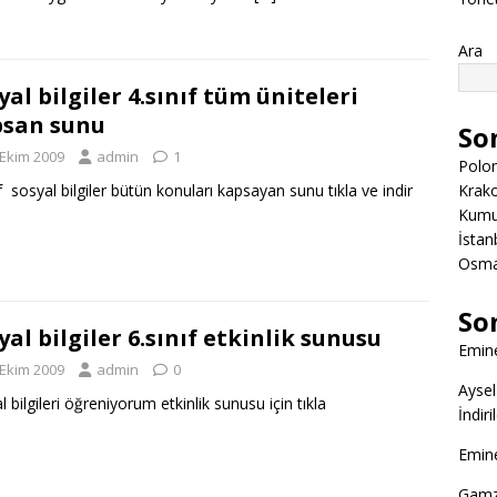
Ara
yal bilgiler 4.sınıf tüm üniteleri
san sunu
So
 Ekim 2009
admin
1
Polon
Krako
ıf sosyal bilgiler bütün konuları kapsayan sunu tıkla ve indir
Kumuk
İstanb
Osman
So
yal bilgiler 6.sınıf etkinlik sunusu
Emine
 Ekim 2009
admin
0
Aysel
 bilgileri öğreniyorum etkinlik sunusu için tıkla
İndir
Emine
Gamz