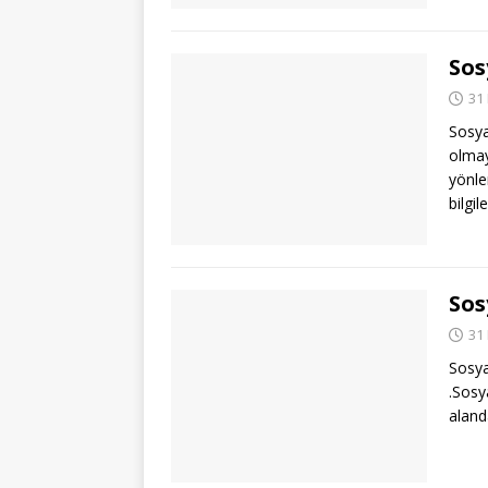
Sos
31
Sosya
olmay
yönle
bilgi
Sos
31
Sosya
.Sosy
aland