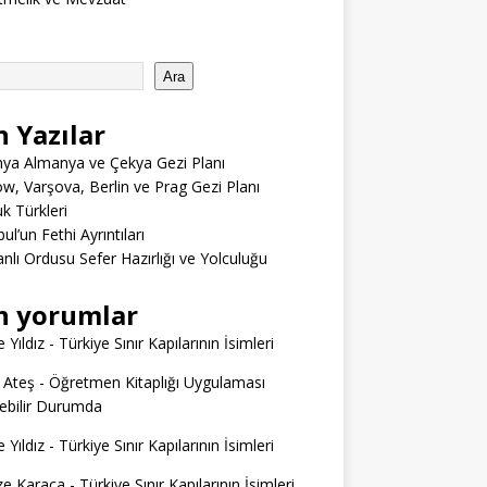
Ara
n Yazılar
ya Almanya ve Çekya Gezi Planı
w, Varşova, Berlin ve Prag Gezi Planı
 Türkleri
ul’un Fethi Ayrıntıları
lı Ordusu Sefer Hazırlığı ve Yolculuğu
n yorumlar
 Yıldız
-
Türkiye Sınır Kapılarının İsimleri
 Ateş
-
Öğretmen Kitaplığı Uygulaması
ilebilir Durumda
 Yıldız
-
Türkiye Sınır Kapılarının İsimleri
e Karaca
-
Türkiye Sınır Kapılarının İsimleri