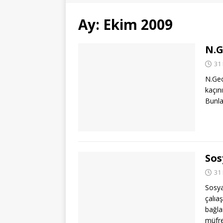
Ay:
Ekim 2009
N.G
31
N.Geo
kaçın
Bunla
Sos
31
Sosya
çalıa
bağlan
müfre