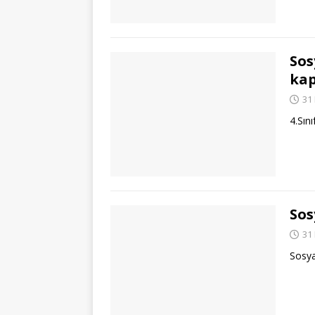
Sos
kap
31
4.Sın
Sos
31
Sosyal