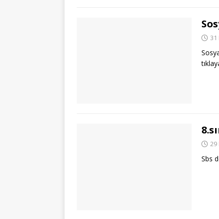
Sos
31
Sosya
tıklay
8.s
29
Sbs d