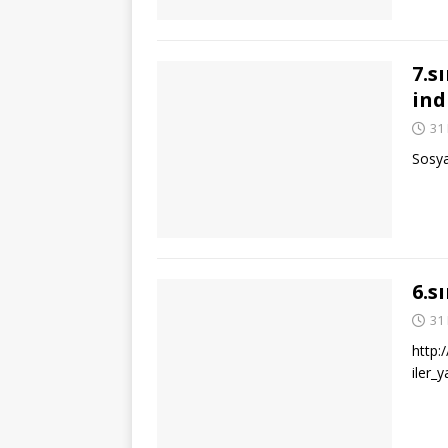
7.s
ind
31
Sosyal
6.s
31
http:
iler_