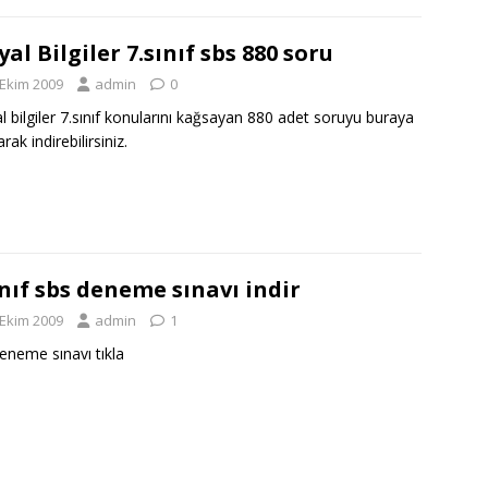
yal Bilgiler 7.sınıf sbs 880 soru
 Ekim 2009
admin
0
l bilgiler 7.sınıf konularını kağsayan 880 adet soruyu buraya
arak indirebilirsiniz.
ınıf sbs deneme sınavı indir
 Ekim 2009
admin
1
eneme sınavı tıkla