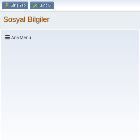
Giriş Yap
Kayıt Ol
Sosyal Bilgiler
Ana Menü