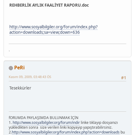
REHBERLİK AYLIK FAALİYET RAPORU.doc
http://www.sosyalbilgiler.org/forum/index.php?
action=downloads;sa=view;down=636
.
PeRi
Kasım 09, 2009, 03:48:43 ÖS
#1
Tesekkürler
fORUMDA PAYLAŞIMDA BULUNMAK İÇİN
1.
http://www.sosyalbilgiler.org/forum/indir
linke tıklayıp dosyanızı
yükledikten sonra size verilen linki kopyayıp yapıştırabilirsiniz.
2.
http://www.sosyalbilgiler.org/forum/index.php?action=downloads
bu