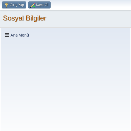
Giriş Yap
Kayıt Ol
Sosyal Bilgiler
Ana Menü