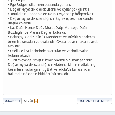
• Ege Bölgesi ülkemizin batısında yer alır.
• Dağlar kıyıya dik olarak uzanır ve kıyılar çok girintili
çıkıntılıdır. Bu nedenle en uzun kıyıya sahip bölgemizdir.
• Dağlar kıyıya dik uzandığı için kıyı ile iç kesim arasında
ulaşım kolaydır.
• Kaz Dağı. Honaz Dağı. Murat Dağı. Menteşe Dağı.
Bozdağlar ve Manisa Dağları bulunur.
• Bakırçay. Gediz. Küçük Menderes ve Büyük Menderes
önemli akarsuları ve ovalarıdır. Ovalar adlarını akarsulardan
almıştır.
• Özellikle kıyı kesiminde akarsular ve verimli ovalar
bulunmaktadır.
• Turizm çok gelişmiştir. İzmir önemli bir liman şehridir.
Dağlar kıyıya dik uzandığı için Akdeniz ikliminin etkileri iç
kesimlere kadar girer. İç Batı Anadolu'da karasal iklim
hakimdir. Bölgenin bitki örtüsü makidir
.
Sayfa
1
YUKARI GIT
KULLANICI EYLEMLERI