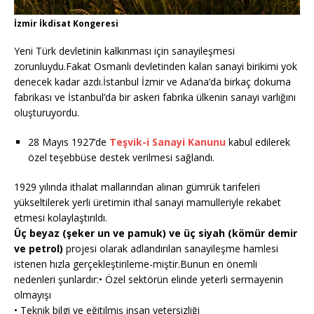
İzmir İkdisat Kongeresi
Yeni Türk devletinin kalkınması için sanayileşmesi
zorunluydu.Fakat Osmanlı devletinden kalan sanayi birikimi yok
denecek kadar azdı.İstanbul İzmir ve Adana’da birkaç dokuma
fabrikası ve İstanbul’da bir askeri fabrika ülkenin sanayi varlığını
oluşturuyordu.
28 Mayıs 1927’de
Teşvik-i Sanayi Kanunu
kabul edilerek
özel teşebbüse destek verilmesi sağlandı.
1929 yılında ithalat mallarından alınan gümrük tarifeleri
yükseltilerek yerli üretimin ithal sanayi mamulleriyle rekabet
etmesi kolaylaştırıldı.
Üç beyaz (şeker un ve pamuk) ve üç siyah (kömür demir
ve petrol)
projesi olarak adlandırılan sanayileşme hamlesi
istenen hızla gerçekleştirileme-miştir.Bunun en önemli
nedenleri şunlardır:• Özel sektörün elinde yeterli sermayenin
olmayışı
• Teknik bilgi ve eğitilmiş insan yetersizliği