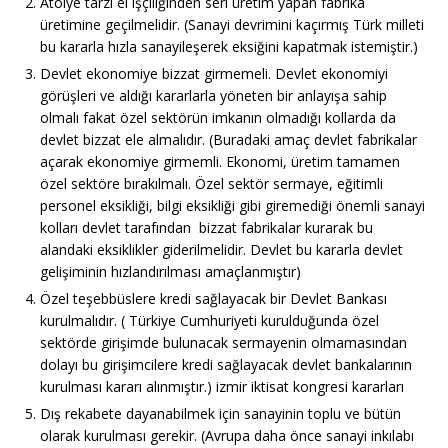
Atölye tarzı el işçiliğinden seri üretim yapan fabrika
üretimine geçilmelidir. (Sanayi devrimini kaçırmış Türk milleti
bu kararla hızla sanayileşerek eksiğini kapatmak istemiştir.)
Devlet ekonomiye bizzat girmemeli. Devlet ekonomiyi
görüşleri ve aldığı kararlarla yöneten bir anlayışa sahip
olmalı fakat özel sektörün imkanın olmadığı kollarda da
devlet bizzat ele almalıdır. (Buradaki amaç devlet fabrikalar
açarak ekonomiye girmemli. Ekonomi, üretim tamamen
özel sektöre bırakılmalı. Özel sektör sermaye, eğitimli
personel eksikliği, bilgi eksikliği gibi giremediği önemli sanayi
kolları devlet tarafından bizzat fabrikalar kurarak bu
alandaki eksiklikler giderilmelidir. Devlet bu kararla devlet
gelişiminin hızlandırılması amaçlanmıştır)
Özel teşebbüslere kredi sağlayacak bir Devlet Bankası
kurulmalıdır. ( Türkiye Cumhuriyeti kurulduğunda özel
sektörde girişimde bulunacak sermayenin olmamasından
dolayı bu girişimcilere kredi sağlayacak devlet bankalarının
kurulması kararı alınmıştır.) izmir iktisat kongresi kararları
Dış rekabete dayanabilmek için sanayinin toplu ve bütün
olarak kurulması gerekir. (Avrupa daha önce sanayi inkılabı