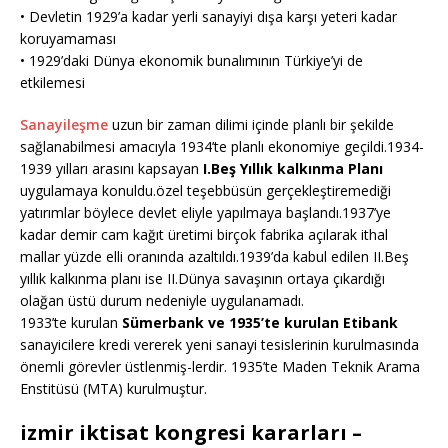
• Devletin 1929’a kadar yerli sanayiyi dışa karşı yeteri kadar
koruyamaması
• 1929’daki Dünya ekonomik bunalımının Türkiye’yi de
etkilemesi
Sanayileşme
uzun bir zaman dilimi içinde planlı bir şekilde
sağlanabilmesi amacıyla 1934’te planlı ekonomiye geçildi.1934-
1939 yılları arasını kapsayan
I.Beş Yıllık kalkınma Planı
uygulamaya konuldu.özel teşebbüsün gerçekleştiremediği
yatırımlar böylece devlet eliyle yapılmaya başlandı.1937’ye
kadar demir cam kağıt üretimi birçok fabrika açılarak ithal
mallar yüzde elli oranında azaltıldı.1939’da kabul edilen II.Beş
yıllık kalkınma planı ise II.Dünya savaşının ortaya çıkardığı
olağan üstü durum nedeniyle uygulanamadı.
1933’te kurulan
Sümerbank ve 1935’te kurulan Etibank
sanayicilere kredi vererek yeni sanayi tesislerinin kurulmasında
önemli görevler üstlenmiş-lerdir. 1935’te Maden Teknik Arama
Enstitüsü (MTA) kurulmuştur.
izmir iktisat kongresi kararları –