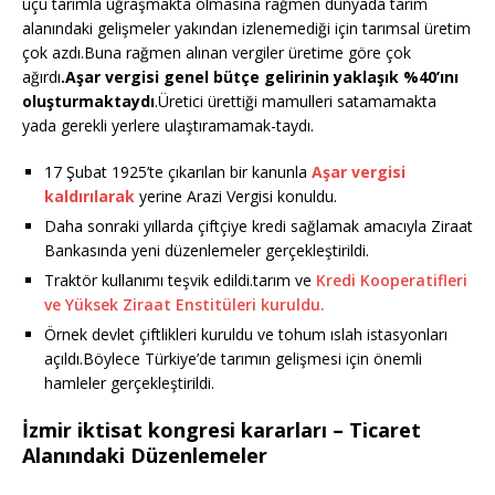
üçü tarımla uğraşmakta olmasına rağmen dünyada tarım
alanındaki gelişmeler yakından izlenemediği için tarımsal üretim
çok azdı.Buna rağmen alınan vergiler üretime göre çok
ağırdı
.Aşar vergisi genel bütçe gelirinin yaklaşık %40’ını
oluşturmaktaydı
.Üretici ürettiği mamulleri satamamakta
yada gerekli yerlere ulaştıramamak-taydı.
17 Şubat 1925’te çıkarılan bir kanunla
Aşar vergisi
kaldırılarak
yerine Arazi Vergisi konuldu.
Daha sonraki yıllarda çiftçiye kredi sağlamak amacıyla Ziraat
Bankasında yeni düzenlemeler gerçekleştirildi.
Traktör kullanımı teşvik edildi.tarım ve
Kredi Kooperatifleri
ve Yüksek Ziraat Enstitüleri kuruldu.
Örnek devlet çiftlikleri kuruldu ve tohum ıslah istasyonları
açıldı.Böylece Türkiye’de tarımın gelişmesi için önemli
hamleler gerçekleştirildi.
İzmir iktisat kongresi kararları – Ticaret
Alanındaki Düzenlemeler