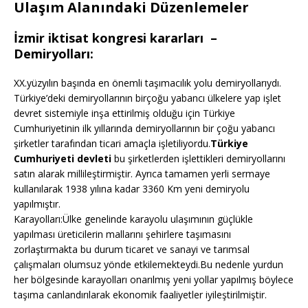
Ulaşım Alanındaki Düzenlemeler
İzmir iktisat kongresi kararları –
Demiryolları:
XX.yüzyılın başında en önemli taşımacılık yolu demiryollarıydı.
Türkiye’deki demiryollarının birçoğu yabancı ülkelere yap işlet
devret sistemiyle inşa ettirilmiş olduğu için Türkiye
Cumhuriyetinin ilk yıllarında demiryollarının bir çoğu yabancı
şirketler tarafından ticari amaçla işletiliyordu.
Türkiye
Cumhuriyeti devleti
bu şirketlerden işlettikleri demiryollarını
satın alarak millileştirmiştir. Ayrıca tamamen yerli sermaye
kullanılarak 1938 yılına kadar 3360 Km yeni demiryolu
yapılmıştır.
Karayolları:Ülke genelinde karayolu ulaşımının güçlükle
yapılması üreticilerin mallarını şehirlere taşımasını
zorlaştırmakta bu durum ticaret ve sanayi ve tarımsal
çalışmaları olumsuz yönde etkilemekteydi.Bu nedenle yurdun
her bölgesinde karayolları onarılmış yeni yollar yapılmış böylece
taşıma canlandırılarak ekonomik faaliyetler iyileştirilmiştir.