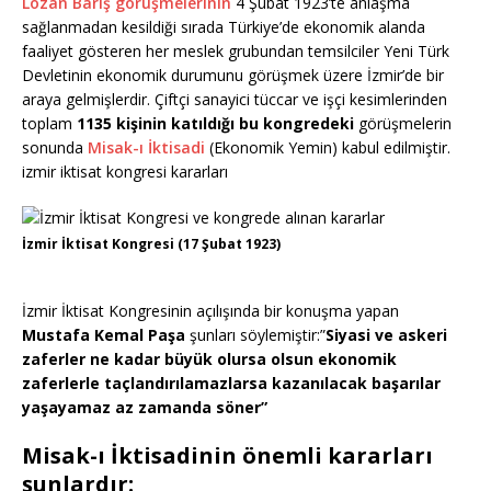
Lozan Barış görüşmelerinin
4 Şubat 1923’te anlaşma
sağlanmadan kesildiği sırada Türkiye’de ekonomik alanda
faaliyet gösteren her meslek grubundan temsilciler Yeni Türk
Devletinin ekonomik durumunu görüşmek üzere İzmir’de bir
araya gelmişlerdir. Çiftçi sanayici tüccar ve işçi kesimlerinden
toplam
1135 kişinin katıldığı bu kongredeki
görüşmelerin
sonunda
Misak-ı İktisadi
(Ekonomik Yemin) kabul edilmiştir.
izmir iktisat kongresi kararları
İzmir İktisat Kongresi (17 Şubat 1923)
İzmir İktisat Kongresinin açılışında bir konuşma yapan
Mustafa Kemal Paşa
şunları söylemiştir:”
Siyasi ve askeri
zaferler ne kadar büyük olursa olsun ekonomik
zaferlerle taçlandırılamazlarsa kazanılacak başarılar
yaşayamaz az zamanda söner”
Misak-ı İktisadinin önemli kararları
şunlardır: