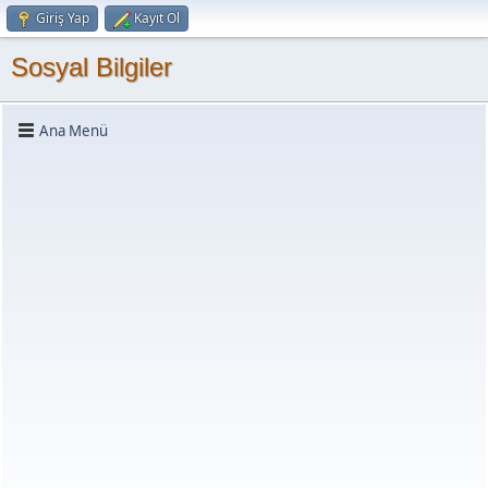
Giriş Yap
Kayıt Ol
Sosyal Bilgiler
Ana Menü