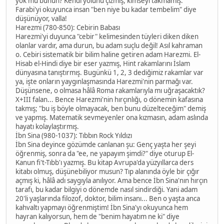
yok mu bunun? Kendi yolunu çizmiş, kimseyi takmamış.
Farabi'yi okuyunca insan "ben niye bu kadar tembelim" diye
düşünüyor, valla!
Harezmi (780-850): Cebirin Babası
Harezmi'yi duyunca "cebir" kelimesinden tüyleri diken diken
olanlar vardır, ama durun, bu adam suçlu değil! Asıl kahraman
o. Cebiri sistematik bir bilim haline getiren adam Harezmi. El-
Hisab el-Hindi diye bir eser yazmış, Hint rakamlarını İslam
dünyasına tanıştırmış. Bugünkü 1, 2, 3 dediğimiz rakamlar var
ya, işte onların yaygınlaşmasında Harezmi'nin parmağı var.
Düşünsene, o olmasa hâlâ Roma rakamlarıyla mı uğraşacaktık?
X+III falan... Bence Harezmi'nin hırçınlığı, o dönemin kafasına
takmış; "bu iş böyle olmayacak, ben bunu düzelteceğim" demiş
ve yapmış. Matematik sevmeyenler ona kızmasın, adam aslında
hayatı kolaylaştırmış.
İbn Sina (980-1037): Tıbbın Rock Yıldızı
İbn Sina deyince gözümde canlanan şu: Genç yaşta her şeyi
öğrenmiş, sonra da "ee, ne yapayım şimdi?" diye oturup El-
Kanun fi't-Tıbb'ı yazmış. Bu kitap Avrupa'da yüzyıllarca ders
kitabı olmuş, düşünebiliyor musun? Tıp alanında öyle bir çığır
açmış ki, hâlâ adı saygıyla anılıyor. Ama bence İbn Sina'nın hırçın
tarafı, bu kadar bilgiyi o dönemde nasıl sindirdiği. Yani adam
20'li yaşlarında filozof, doktor, bilim insanı... Ben o yaşta anca
kahvaltı yapmayı öğrenmiştim! İbn Sina'yı okuyunca hem
hayran kalıyorsun, hem de "benim hayatım ne ki" diye