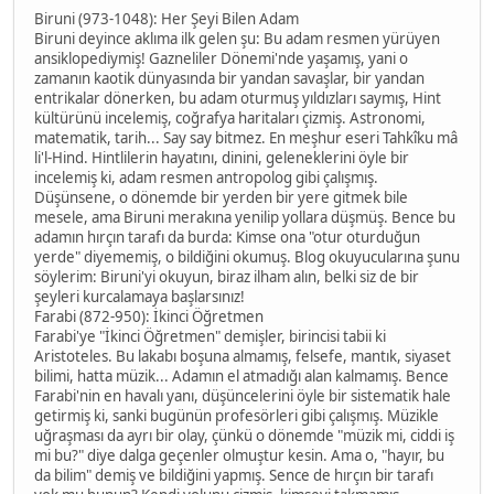
Biruni (973-1048): Her Şeyi Bilen Adam
Biruni deyince aklıma ilk gelen şu: Bu adam resmen yürüyen
ansiklopediymiş! Gazneliler Dönemi'nde yaşamış, yani o
zamanın kaotik dünyasında bir yandan savaşlar, bir yandan
entrikalar dönerken, bu adam oturmuş yıldızları saymış, Hint
kültürünü incelemiş, coğrafya haritaları çizmiş. Astronomi,
matematik, tarih... Say say bitmez. En meşhur eseri Tahkîku mâ
li'l-Hind. Hintlilerin hayatını, dinini, geleneklerini öyle bir
incelemiş ki, adam resmen antropolog gibi çalışmış.
Düşünsene, o dönemde bir yerden bir yere gitmek bile
mesele, ama Biruni merakına yenilip yollara düşmüş. Bence bu
adamın hırçın tarafı da burda: Kimse ona "otur oturduğun
yerde" diyememiş, o bildiğini okumuş. Blog okuyucularına şunu
söylerim: Biruni'yi okuyun, biraz ilham alın, belki siz de bir
şeyleri kurcalamaya başlarsınız!
Farabi (872-950): İkinci Öğretmen
Farabi'ye "İkinci Öğretmen" demişler, birincisi tabii ki
Aristoteles. Bu lakabı boşuna almamış, felsefe, mantık, siyaset
bilimi, hatta müzik... Adamın el atmadığı alan kalmamış. Bence
Farabi'nin en havalı yanı, düşüncelerini öyle bir sistematik hale
getirmiş ki, sanki bugünün profesörleri gibi çalışmış. Müzikle
uğraşması da ayrı bir olay, çünkü o dönemde "müzik mi, ciddi iş
mi bu?" diye dalga geçenler olmuştur kesin. Ama o, "hayır, bu
da bilim" demiş ve bildiğini yapmış. Sence de hırçın bir tarafı