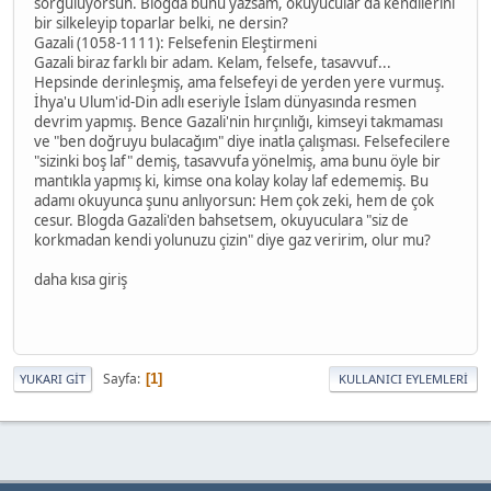
sorguluyorsun. Blogda bunu yazsam, okuyucular da kendilerini
bir silkeleyip toparlar belki, ne dersin?
Gazali (1058-1111): Felsefenin Eleştirmeni
Gazali biraz farklı bir adam. Kelam, felsefe, tasavvuf...
Hepsinde derinleşmiş, ama felsefeyi de yerden yere vurmuş.
İhya'u Ulum'id-Din adlı eseriyle İslam dünyasında resmen
devrim yapmış. Bence Gazali'nin hırçınlığı, kimseyi takmaması
ve "ben doğruyu bulacağım" diye inatla çalışması. Felsefecilere
"sizinki boş laf" demiş, tasavvufa yönelmiş, ama bunu öyle bir
mantıkla yapmış ki, kimse ona kolay kolay laf edememiş. Bu
adamı okuyunca şunu anlıyorsun: Hem çok zeki, hem de çok
cesur. Blogda Gazali'den bahsetsem, okuyuculara "siz de
korkmadan kendi yolunuzu çizin" diye gaz veririm, olur mu?
daha kısa giriş
Sayfa
1
YUKARI GIT
KULLANICI EYLEMLERI