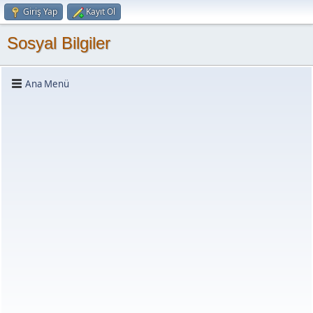
Giriş Yap
Kayıt Ol
Sosyal Bilgiler
Ana Menü