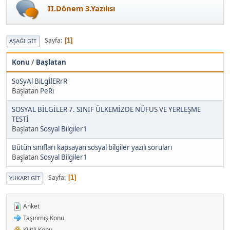
II.Dönem 3.Yazılısı
Sayfa
1
AŞAĞI GIT
Konu
/
Başlatan
SoSyAl BiLgİlERrR
Başlatan
PeRi
SOSYAL BİLGİLER 7. SINIF ÜLKEMİZDE NÜFUS VE YERLEŞME
TESTİ
Başlatan
Sosyal Bilgiler1
Bütün sınıfları kapsayan sosyal bilgiler yazılı soruları
Başlatan
Sosyal Bilgiler1
Sayfa
1
YUKARI GIT
Anket
Taşınmış Konu
Kilitli Konu