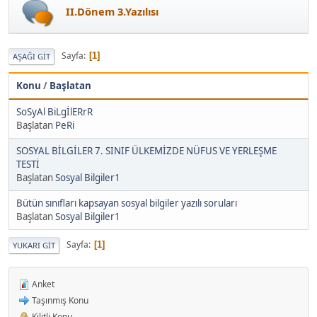
II.Dönem 3.Yazılısı
Sayfa
1
AŞAĞI GIT
Konu
/
Başlatan
SoSyAl BiLgİlERrR
Başlatan
PeRi
SOSYAL BİLGİLER 7. SINIF ÜLKEMİZDE NÜFUS VE YERLEŞME
TESTİ
Başlatan
Sosyal Bilgiler1
Bütün sınıfları kapsayan sosyal bilgiler yazılı soruları
Başlatan
Sosyal Bilgiler1
Sayfa
1
YUKARI GIT
Anket
Taşınmış Konu
Kilitli Konu