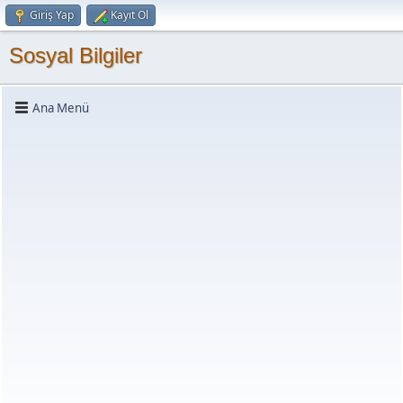
Giriş Yap
Kayıt Ol
Sosyal Bilgiler
Ana Menü