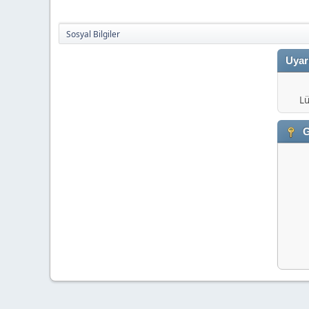
Sosyal Bilgiler
Uyar
Lü
G