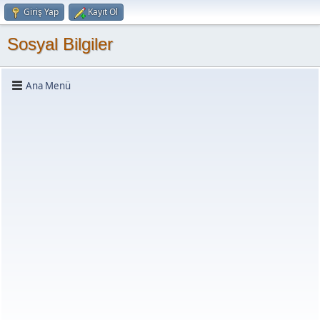
Giriş Yap
Kayıt Ol
Sosyal Bilgiler
Ana Menü