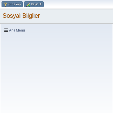
Giriş Yap
Kayıt Ol
Sosyal Bilgiler
Ana Menü