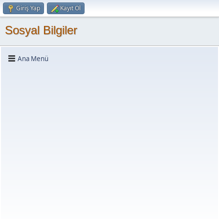
Giriş Yap
Kayıt Ol
Sosyal Bilgiler
Ana Menü