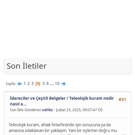
Son İletiler
1
2
3
5
6
...
10
Sayfa
4
İdareciler ve Çeşitli Belgeler
/
Teleolojik kuram nedir
#31
nasıl a...
Son İleti Gönderen
velikz
- Şubat 23, 2025, 09:07:47 ÖS
Teleolojik kuram, ahlak felsefesinde işin sonucuna ya da
amacına odaklanan bir yaklaşım. Yani bir eylemin doğru mu