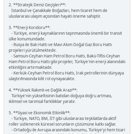
2. **Stratejik Deniz Geçişleri**:
İstanbul ve Çanakkale Boğazları, hem ticaret hem de
uluslararası ulaşım açısından hayati öneme sahiptir.
3. **Enerji Koridoru**:
- Türkiye, enerji kaynaklarının taşınmasında önemli bir transit
ülke konumundadır.
- Rusya ile Batı Hattı ve Mavi Akım Doğal Gaz Boru Hattı
projeleri yürütülmektedir.
- Samsun-Ceyhan Ham Petrol Boru Hattı, Bakü-Tiflis-Ceyhan
Ham Petrol Boru Hattı gibi projeler, Türkiye'nin enerji alanındaki
etkinliğini artırmaktadır.
- Kerkük-Ceyhan Petrol Boru Hattı, Irak petrollerinin dünyaya
ulaştırılmasında kilit rol oynayacaktır.
4. **Yüksek Rakımlı ve Dağlık Arazi**:
Türkiye'nin yükseltisinin batıdan doğuya doğru artması,
iklimsel ve tarımsal farklılıklar yaratır.
5. **Siyasi ve Ekonomik Etkinlik**:
- Türkiye, NATO, BM, İİT gibi uluslararası teşkilatlarda aktif
roller üstlenerek küresel sorunların çözümüne katkı sağlar.
- Ortadoğu ile Avrupa arasındaki konumu, Türkiye'yi hem ticari