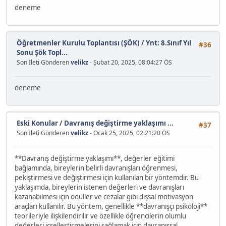
deneme
Öğretmenler Kurulu Toplantısı (ŞÖK)
/
Ynt: 8.Sınıf Yıl
#36
Sonu Şök Topl...
Son İleti Gönderen
velikz
- Şubat 20, 2025, 08:04:27 ÖS
deneme
Eski Konular
/
Davranış değiştirme yaklaşımı ...
#37
Son İleti Gönderen
velikz
- Ocak 25, 2025, 02:21:20 ÖS
**Davranış değiştirme yaklaşımı**, değerler eğitimi
bağlamında, bireylerin belirli davranışları öğrenmesi,
pekiştirmesi ve değiştirmesi için kullanılan bir yöntemdir. Bu
yaklaşımda, bireylerin istenen değerleri ve davranışları
kazanabilmesi için ödüller ve cezalar gibi dışsal motivasyon
araçları kullanılır. Bu yöntem, genellikle **davranışçı psikoloji**
teorileriyle ilişkilendirilir ve özellikle öğrencilerin olumlu
değerleri içselleştirmelerini sağlamak için davranışsal