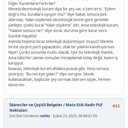
Diğer Kuramlarla Farkı Ne?
Mesela deontolojik kuram diye bir şey var, o tam tersi. "Eylem
doğru mu, kurallara uyuyor mu?" diye bakar, sonuca pek
aldırmaz. Yalan söylemek deontolojik birine göre genelde
yanlıştır, çünkü kural "Yalan söyleme" der. Ama teleolojik kuram,
"Yalanın sonucu ne?" diye sorar, duruma göre karar verir.
Günlük Hayatta?
Aslında hepimiz biraz teleolojik düşünmüyor muyuz? Mesela
birine sürpriz parti yapacaksın, ufak bir yalanla kandırıyorsun.
Niye? Çünkü sonunda mutlu olacak. İşte bu teleolojik mantık.
Ama tabii her zaman sonuçları hesaplamak kolay değil, bazen iş
karışıyor.
Kısacası, teleolojik kuram ahlakta pusula gibi. Yönü sonuca
çeviriyor, "Bu nereye gider?" diye soruyor. Sitede
kullanacaksan, başka bir şey sormak istersen söyle, hemen
dönerim!
İdareciler ve Çeşitli Belgeler
/
Meta Etik Nedir Püf
#32
Noktaları
Son İleti Gönderen
velikz
- Şubat 23, 2025, 08:48:02 ÖS