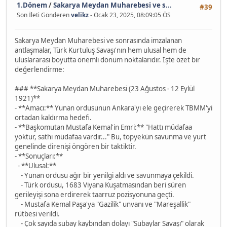
1.Dönem
/
Sakarya Meydan Muharebesi ve s...
#39
Son İleti Gönderen
velikz
- Ocak 23, 2025, 08:09:05 ÖS
Sakarya Meydan Muharebesi ve sonrasında imzalanan
antlaşmalar, Türk Kurtuluş Savaşı'nın hem ulusal hem de
uluslararası boyutta önemli dönüm noktalarıdır. İşte özet bir
değerlendirme:
### **Sakarya Meydan Muharebesi (23 Ağustos - 12 Eylül
1921)**
- **Amacı:** Yunan ordusunun Ankara'yı ele geçirerek TBMM'yi
ortadan kaldırma hedefi.
- **Başkomutan Mustafa Kemal'in Emri:** "Hattı müdafaa
yoktur, sathı müdafaa vardır..." Bu, topyekün savunma ve yurt
genelinde direnişi öngören bir taktiktir.
- **Sonuçları:**
- **Ulusal:**
- Yunan ordusu ağır bir yenilgi aldı ve savunmaya çekildi.
- Türk ordusu, 1683 Viyana Kuşatmasından beri süren
gerileyişi sona erdirerek taarruz pozisyonuna geçti.
- Mustafa Kemal Paşa'ya "Gazilik" unvanı ve "Mareşallik"
rütbesi verildi.
- Çok sayıda subay kaybından dolayı "Subaylar Savaşı" olarak