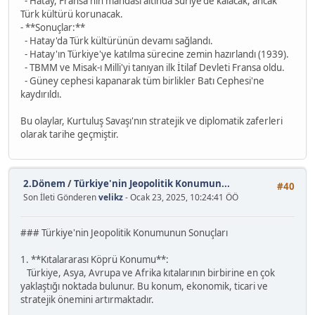
- Hatay, Fransa'nın mandası altında Suriye'de kalacak, ancak
Türk kültürü korunacak.
- **Sonuçlar:**
- Hatay'da Türk kültürünün devamı sağlandı.
- Hatay'ın Türkiye'ye katılma sürecine zemin hazırlandı (1939).
- TBMM ve Misak-ı Milli'yi tanıyan ilk İtilaf Devleti Fransa oldu.
- Güney cephesi kapanarak tüm birlikler Batı Cephesi'ne
kaydırıldı.
Bu olaylar, Kurtuluş Savaşı'nın stratejik ve diplomatik zaferleri
olarak tarihe geçmiştir.
2.Dönem
/
Türkiye'nin Jeopolitik Konumun...
#40
Son İleti Gönderen
velikz
- Ocak 23, 2025, 10:24:41 ÖÖ
### Türkiye'nin Jeopolitik Konumunun Sonuçları
1. **Kıtalararası Köprü Konumu**:
Türkiye, Asya, Avrupa ve Afrika kıtalarının birbirine en çok
yaklaştığı noktada bulunur. Bu konum, ekonomik, ticari ve
stratejik önemini artırmaktadır.