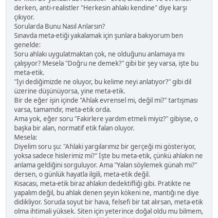
derken, anti-realistler "Herkesin ahlakı kendine" diye karşı
çıkıyor.
Sorularda Bunu Nasıl Anlarsın?
Sınavda meta-etiği yakalamak için şunlara bakıyorum ben
genelde:
Soru ahlakı uygulatmaktan çok, ne olduğunu anlamaya mı
çalışıyor? Mesela "Doğru ne demek?" gibi bir şey varsa, işte bu
meta-etik.
"İyi dediğimizde ne oluyor, bu kelime neyi anlatıyor?" gibi dil
üzerine düşünüyorsa, yine meta-etik.
Bir de eğer işin içinde "Ahlak evrensel mi, değil mi?" tartışması
varsa, tamamdır, meta-etik orda.
Ama yok, eğer soru "Fakirlere yardım etmeli miyiz?" gibiyse, o
başka bir alan, normatif etik falan oluyor.
Mesela:
Diyelim soru şu: "Ahlaki yargılarımız bir gerçeği mi gösteriyor,
yoksa sadece hislerimiz mi?" İşte bu meta-etik, çünkü ahlakın ne
anlama geldiğini sorguluyor. Ama "Yalan söylemek günah mı?"
dersen, o günlük hayatla ilgili, meta-etik değil.
Kısacası, meta-etik biraz ahlakın dedektifliği gibi. Pratikte ne
yapalım değil, bu ahlak denen şeyin kökeni ne, mantığı ne diye
didikliyor. Soruda soyut bir hava, felsefi bir tat alırsan, meta-etik
olma ihtimali yüksek. Siten için yeterince doğal oldu mu bilmem,