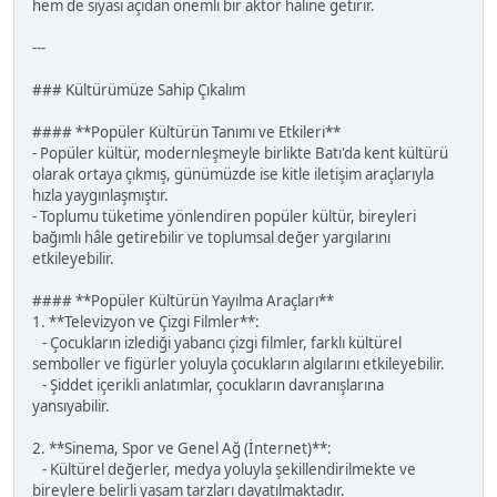
hem de siyasi açıdan önemli bir aktör haline getirir.
---
### Kültürümüze Sahip Çıkalım
#### **Popüler Kültürün Tanımı ve Etkileri**
- Popüler kültür, modernleşmeyle birlikte Batı'da kent kültürü
olarak ortaya çıkmış, günümüzde ise kitle iletişim araçlarıyla
hızla yaygınlaşmıştır.
- Toplumu tüketime yönlendiren popüler kültür, bireyleri
bağımlı hâle getirebilir ve toplumsal değer yargılarını
etkileyebilir.
#### **Popüler Kültürün Yayılma Araçları**
1. **Televizyon ve Çizgi Filmler**:
- Çocukların izlediği yabancı çizgi filmler, farklı kültürel
semboller ve figürler yoluyla çocukların algılarını etkileyebilir.
- Şiddet içerikli anlatımlar, çocukların davranışlarına
yansıyabilir.
2. **Sinema, Spor ve Genel Ağ (İnternet)**:
- Kültürel değerler, medya yoluyla şekillendirilmekte ve
bireylere belirli yaşam tarzları dayatılmaktadır.