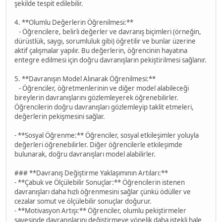
şekilde tespit edilebilir.
4. **Olumlu Değerlerin Öğrenilmesi:**
- Öğrencilere, belirli değerler ve davranış biçimleri (örneğin,
dürüstlük, saygı, sorumluluk gibi) öğretilir ve bunlar üzerine
aktif çalışmalar yapılır. Bu değerlerin, öğrencinin hayatına
entegre edilmesi için doğru davranışların pekiştirilmesi sağlanır.
5. **Davranışın Model Alınarak Öğrenilmesi:**
- Öğrenciler, öğretmenlerinin ve diğer model alabileceği
bireylerin davranışlarını gözlemleyerek öğrenebilirler.
Öğrencilerin doğru davranışları gözlemleyip taklit etmeleri,
değerlerin pekişmesini sağlar.
- **Sosyal Öğrenme:** Öğrenciler, sosyal etkileşimler yoluyla
değerleri öğrenebilirler. Diğer öğrencilerle etkileşimde
bulunarak, doğru davranışları model alabilirler.
### **Davranış Değiştirme Yaklaşımının Artıları:**
- **Çabuk ve Ölçülebilir Sonuçlar:** Öğrencilerin istenen
davranışları daha hızlı öğrenmesini sağlar çünkü ödüller ve
cezalar somut ve ölçülebilir sonuçlar doğurur.
- **Motivasyon Artışı:** Öğrenciler, olumlu pekiştirmeler
sayesinde davranışlarını değiştirmeye yönelik daha istekli hale