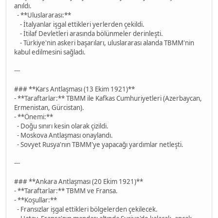
anıldı.
- **Uluslararası:**
- İtalyanlar işgal ettikleri yerlerden çekildi.
- İtilaf Devletleri arasında bölünmeler derinleşti.
- Türkiye'nin askeri başarıları, uluslararası alanda TBMM'nin
kabul edilmesini sağladı.
---
### **Kars Antlaşması (13 Ekim 1921)**
- **Taraftarlar:** TBMM ile Kafkas Cumhuriyetleri (Azerbaycan,
Ermenistan, Gürcistan).
- **Önemi:**
- Doğu sınırı kesin olarak çizildi.
- Moskova Antlaşması onaylandı.
- Sovyet Rusya'nın TBMM'ye yapacağı yardımlar netleşti.
---
### **Ankara Antlaşması (20 Ekim 1921)**
- **Taraftarlar:** TBMM ve Fransa.
- **Koşullar:**
- Fransızlar işgal ettikleri bölgelerden çekilecek.