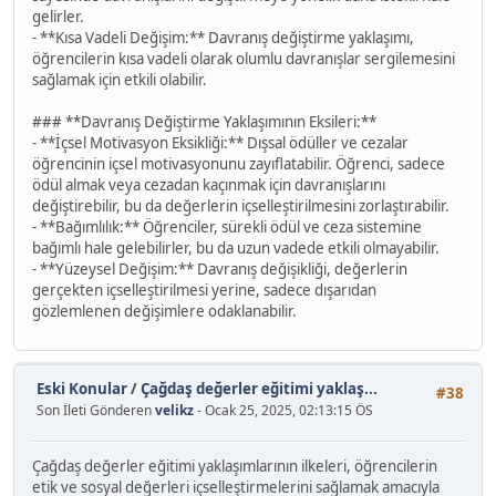
gelirler.
- **Kısa Vadeli Değişim:** Davranış değiştirme yaklaşımı,
öğrencilerin kısa vadeli olarak olumlu davranışlar sergilemesini
sağlamak için etkili olabilir.
### **Davranış Değiştirme Yaklaşımının Eksileri:**
- **İçsel Motivasyon Eksikliği:** Dışsal ödüller ve cezalar
öğrencinin içsel motivasyonunu zayıflatabilir. Öğrenci, sadece
ödül almak veya cezadan kaçınmak için davranışlarını
değiştirebilir, bu da değerlerin içselleştirilmesini zorlaştırabilir.
- **Bağımlılık:** Öğrenciler, sürekli ödül ve ceza sistemine
bağımlı hale gelebilirler, bu da uzun vadede etkili olmayabilir.
- **Yüzeysel Değişim:** Davranış değişikliği, değerlerin
gerçekten içselleştirilmesi yerine, sadece dışarıdan
gözlemlenen değişimlere odaklanabilir.
Eski Konular
/
Çağdaş değerler eğitimi yaklaş...
#38
Son İleti Gönderen
velikz
- Ocak 25, 2025, 02:13:15 ÖS
Çağdaş değerler eğitimi yaklaşımlarının ilkeleri, öğrencilerin
etik ve sosyal değerleri içselleştirmelerini sağlamak amacıyla