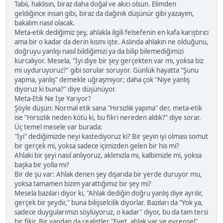
Tabii, haklısın, biraz daha doğal ve akıcı olsun. Elimden
geldiğince insan gibi, biraz da dağınık düşünür gibi yazayım,
bakalım nasıl olacak.
Meta-etik dediğimiz şey, ahlakla ilgili felsefenin en kafa karıştırıcı
ama bir o kadar da derin kısmı işte. Aslında ahlakın ne olduğunu,
doğruyu yanlışı nasıl bildiğimizi ya da bilip bilemediğimizi
kurcalıyor. Mesela, "İyi diye bir şey gerçekten var mı, yoksa biz
mi uyduruyoruz?" gibi sorular soruyor. Günlük hayatta "Şunu
yapma, yanlış" demekle uğraşmıyor; daha çok "Niye yanlış
diyoruz ki buna?" diye düşünüyor.
Meta-Etik Ne İşe Yarıyor?
Şöyle düşün: Normal etik sana "Hırsızlık yapma" der, meta-etik
ise "Hırsızlık neden kötü ki, bu fikri nereden aldık?" diye sorar.
Üç temel mesele var burada:
"İyi" dediğimizde neyi kastediyoruz ki? Bir şeyin iyi olması somut
bir gerçek mi, yoksa sadece içimizden gelen bir his mi?
Ahlaki bir şeyi nasıl anlıyoruz, aklımızla mı, kalbimizle mi, yoksa
başka bir yolla mı?
Bir de şu var: Ahlak denen şey dışarıda bir yerde duruyor mu,
yoksa tamamen bizim yarattığımız bir şey mi?
Mesela bazıları diyor ki, "Ahlak dediğin doğru yanlış diye ayrılır,
gerçek bir şeydir," buna bilişselcilik diyorlar. Bazıları da "Yok ya,
sadece duygularımızı söylüyoruz, o kadar" diyor, bu da tam tersi
bir fikir. Bir yandan da realistler "Evet, ahlak var ve evrensel"