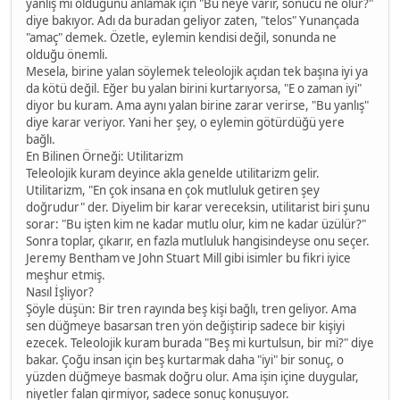
yanlış mı olduğunu anlamak için "Bu neye varır, sonucu ne olur?"
diye bakıyor. Adı da buradan geliyor zaten, "telos" Yunançada
"amaç" demek. Özetle, eylemin kendisi değil, sonunda ne
olduğu önemli.
Mesela, birine yalan söylemek teleolojik açıdan tek başına iyi ya
da kötü değil. Eğer bu yalan birini kurtarıyorsa, "E o zaman iyi"
diyor bu kuram. Ama aynı yalan birine zarar verirse, "Bu yanlış"
diye karar veriyor. Yani her şey, o eylemin götürdüğü yere
bağlı.
En Bilinen Örneği: Utilitarizm
Teleolojik kuram deyince akla genelde utilitarizm gelir.
Utilitarizm, "En çok insana en çok mutluluk getiren şey
doğrudur" der. Diyelim bir karar vereceksin, utilitarist biri şunu
sorar: "Bu işten kim ne kadar mutlu olur, kim ne kadar üzülür?"
Sonra toplar, çıkarır, en fazla mutluluk hangisindeyse onu seçer.
Jeremy Bentham ve John Stuart Mill gibi isimler bu fikri iyice
meşhur etmiş.
Nasıl İşliyor?
Şöyle düşün: Bir tren rayında beş kişi bağlı, tren geliyor. Ama
sen düğmeye basarsan tren yön değiştirip sadece bir kişiyi
ezecek. Teleolojik kuram burada "Beş mi kurtulsun, bir mi?" diye
bakar. Çoğu insan için beş kurtarmak daha "iyi" bir sonuç, o
yüzden düğmeye basmak doğru olur. Ama işin içine duygular,
niyetler falan girmiyor, sadece sonuç konuşuyor.