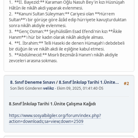
1. **II. Bayezid:** Karaman Oğlu Nasuh Bey'in kızı Hüsnüşah
Hâtûn ile nikâh akdi yaparak evlenmesi.
2. **Kanuni Sultan Süleyman:** Cariyesi olan **Hürrem
Sultan**'ı bir görüşe göre âzâd edip hürriyete kavuşturduktan
sonra nikâh akdiyle evlenmesi.
3. **Genç Osman:** Şeyhülislâm Esad Efendi'nin kızı **Âkile
Hanım**'ı hür bir kadın olarak nikâh akdiyle alması.
4. **I. İbrahim:** Telli Haseki de denen Hümaşah'ı debdebeli
bir düğün ile ve nikâh akdi ile eşliğine kabul etmesi.
5. **Abdülmecid:** Mısırlı Bezmiârâ Hanım'ı nikâh akdiyle
zevceleri arasına sokması.
8. Sınıf Deneme Sınavı
/
8.Sınıf İnkılap Tarihi 1.Ünite...
#2
Son İleti Gönderen
velikz
- Ekim 09, 2025, 01:41:40 ÖS
8.Sınıf İnkılap Tarihi 1.Ünite Çalışma Kağıdı
https://www.sosyalbilgiler.org/forum/index.php?
action=downloads;sa=view;down=2509