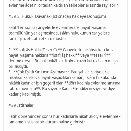
evlenme âdetini ortadan kaldıran sebepler arasında sayılabilir.
### 3. Hukuki Dayanak (İstisnadan Kaideye Dönüşüm)
Fatih'ten sonra cariyelerle evlenme/aile hayatı yaşama
teamülünün yerleşmesinde, İslâm hukukunun cariyelere
tanıdığı özel statü etkili olmuştur:
* **İstifrâş Hakkı (Teserrî):** Cariyelerle nikâhsız karı-koca
hayatı yaşama hakkına **istifrâş hakkı** veya **teserrî**
denmekteydi. Bu hak, nikâh akdi olmaksızın kurulabilen meşru
bir ilişkiydi.
* **Çok Eşlilik Sınırının Aşılması:** Padişahlar, cariyelerle
nikâhsız karı-koca hayatı yaşadıkları zaman, İslâm hukukunda
nikâhlı kadınlar için geçerli olan **dört kadınla evlenme sınırına
tabi olmuyordu**. Bu sayede Kadın Efendilerin sayısı yediye
kadar çıkabilmiştir.
### İstisnalar
Fatih döneminden sonra hür kadınlarla nikâh akdiyle evlenmek
tamamen istisnai bir durum haline gelmişti: