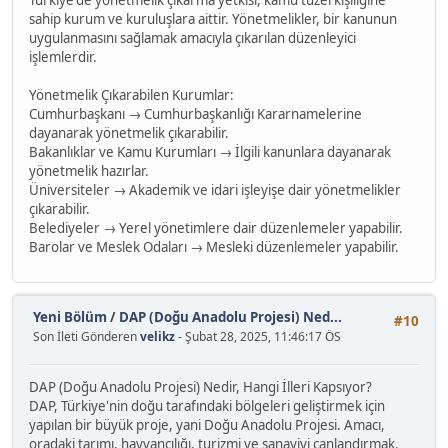
Türkiye'de yönetmelik çıkarma yetkisi, kamu tüzel kişiliğine
sahip kurum ve kuruluşlara aittir. Yönetmelikler, bir kanunun
uygulanmasını sağlamak amacıyla çıkarılan düzenleyici
işlemlerdir.
Yönetmelik Çıkarabilen Kurumlar:
Cumhurbaşkanı → Cumhurbaşkanlığı Kararnamelerine
dayanarak yönetmelik çıkarabilir.
Bakanlıklar ve Kamu Kurumları → İlgili kanunlara dayanarak
yönetmelik hazırlar.
Üniversiteler → Akademik ve idari işleyişe dair yönetmelikler
çıkarabilir.
Belediyeler → Yerel yönetimlere dair düzenlemeler yapabilir.
Barolar ve Meslek Odaları → Mesleki düzenlemeler yapabilir.
Yeni Bölüm
/
DAP (Doğu Anadolu Projesi) Ned...
#10
Son İleti Gönderen
velikz
- Şubat 28, 2025, 11:46:17 ÖS
DAP (Doğu Anadolu Projesi) Nedir, Hangi İlleri Kapsıyor?
DAP, Türkiye'nin doğu tarafındaki bölgeleri geliştirmek için
yapılan bir büyük proje, yani Doğu Anadolu Projesi. Amacı,
oradaki tarımı, hayvancılığı, turizmi ve sanayiyi canlandırmak.