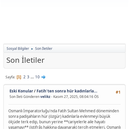
Sosyal Bilgiler
Son İletiler
►
Son İletiler
2
3
...
10
Sayfa
1
Eski Konular
/
Fatih'ten sonra hür kadınlarla...
#1
Son İleti Gönderen
velikz
- Kasım 27, 2025, 08:04:16 ÖS
Osmanlı İmparatorluğu'nda Fatih Sultan Mehmed döneminden
sonra padişahların hür (özgür) kadınlarla evlenmeyi büyük
ölçüde terk edip, bunun yerine **cariyelerle aile hayatı
yaşamayı** (istifrâş hakkına dayanarak) tercih etmeleri, Osmanlı