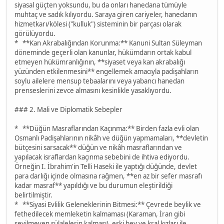
siyasal güçten yoksundu, bu da onları hanedana tümüyle
muhtaç ve sadık kılıyordu. Saraya giren cariyeler, hanedanın
hizmetkarı/kölesi ("kulluk") sisteminin bir parçası olarak
görülüyordu.
* **Kan Akrabalığından Korunma:** Kanuni Sultan Süleyman
döneminde geçerli olan kanunlar, hükümdarın ortak kabul
etmeyen hükümranlığının, **siyaset veya kan akrabalığı
yüzünden etkilenmesini** engellemek amacıyla padişahların
soylu ailelere mensup tebaalarını veya yabancı hanedan
prenseslerini zevce almasını kesinlikle yasaklıyordu.
### 2. Mali ve Diplomatik Sebepler
* **Düğün Masraflarından Kaçınma:** Birden fazla evli olan
Osmanlı Padişahlarının nikâh ve düğün yapmamaları, **devletin
bütçesini sarsacak** düğün ve nikâh masraflarından ve
yapılacak israflardan kaçınma sebebini de ihtiva ediyordu.
Örneğin I. İbrahim'in Telli Haseki ile yaptığı düğünde, devlet
para darlığı içinde olmasına rağmen, **en az bir sefer masrafı
kadar masraf** yapıldığı ve bu durumun eleştirildiği
belirtilmiştir.
* **Siyasi Evlilik Geleneklerinin Bitmesi:** Çevrede beylik ve
fethedilecek memleketin kalmaması (Karaman, İran gibi
sevilmeyen sülalelerin kalması), eski bey ve kral kızları ile