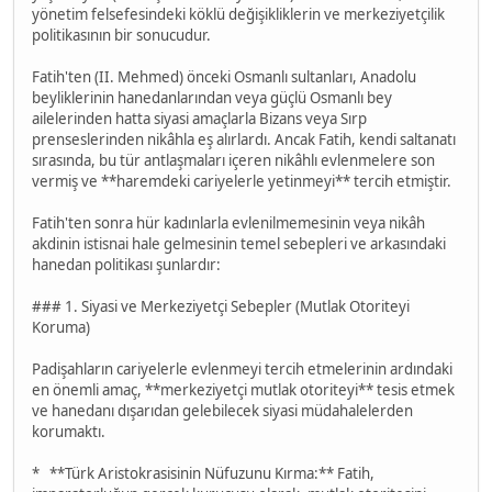
yönetim felsefesindeki köklü değişikliklerin ve merkeziyetçilik
politikasının bir sonucudur.
Fatih'ten (II. Mehmed) önceki Osmanlı sultanları, Anadolu
beyliklerinin hanedanlarından veya güçlü Osmanlı bey
ailelerinden hatta siyasi amaçlarla Bizans veya Sırp
prenseslerinden nikâhla eş alırlardı. Ancak Fatih, kendi saltanatı
sırasında, bu tür antlaşmaları içeren nikâhlı evlenmelere son
vermiş ve **haremdeki cariyelerle yetinmeyi** tercih etmiştir.
Fatih'ten sonra hür kadınlarla evlenilmemesinin veya nikâh
akdinin istisnai hale gelmesinin temel sebepleri ve arkasındaki
hanedan politikası şunlardır:
### 1. Siyasi ve Merkeziyetçi Sebepler (Mutlak Otoriteyi
Koruma)
Padişahların cariyelerle evlenmeyi tercih etmelerinin ardındaki
en önemli amaç, **merkeziyetçi mutlak otoriteyi** tesis etmek
ve hanedanı dışarıdan gelebilecek siyasi müdahalelerden
korumaktı.
* **Türk Aristokrasisinin Nüfuzunu Kırma:** Fatih,