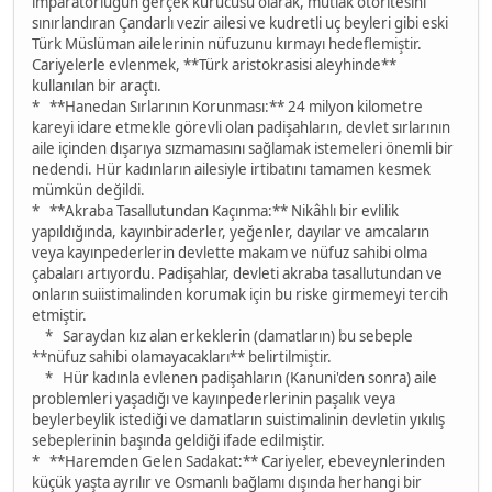
imparatorluğun gerçek kurucusu olarak, mutlak otoritesini
sınırlandıran Çandarlı vezir ailesi ve kudretli uç beyleri gibi eski
Türk Müslüman ailelerinin nüfuzunu kırmayı hedeflemiştir.
Cariyelerle evlenmek, **Türk aristokrasisi aleyhinde**
kullanılan bir araçtı.
* **Hanedan Sırlarının Korunması:** 24 milyon kilometre
kareyi idare etmekle görevli olan padişahların, devlet sırlarının
aile içinden dışarıya sızmamasını sağlamak istemeleri önemli bir
nedendi. Hür kadınların ailesiyle irtibatını tamamen kesmek
mümkün değildi.
* **Akraba Tasallutundan Kaçınma:** Nikâhlı bir evlilik
yapıldığında, kayınbiraderler, yeğenler, dayılar ve amcaların
veya kayınpederlerin devlette makam ve nüfuz sahibi olma
çabaları artıyordu. Padişahlar, devleti akraba tasallutundan ve
onların suiistimalinden korumak için bu riske girmemeyi tercih
etmiştir.
* Saraydan kız alan erkeklerin (damatların) bu sebeple
**nüfuz sahibi olamayacakları** belirtilmiştir.
* Hür kadınla evlenen padişahların (Kanuni'den sonra) aile
problemleri yaşadığı ve kayınpederlerinin paşalık veya
beylerbeylik istediği ve damatların suistimalinin devletin yıkılış
sebeplerinin başında geldiği ifade edilmiştir.
* **Haremden Gelen Sadakat:** Cariyeler, ebeveynlerinden
küçük yaşta ayrılır ve Osmanlı bağlamı dışında herhangi bir