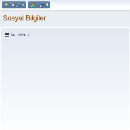
Giriş Yap
Kayıt Ol
Sosyal Bilgiler
Ana Menü