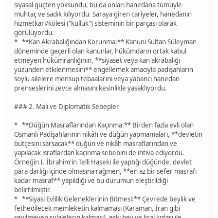
siyasal güçten yoksundu, bu da onları hanedana tümüyle
muhtaç ve sadık kılıyordu. Saraya giren cariyeler, hanedanın
hizmetkarı/kölesi ("kulluk") sisteminin bir parçası olarak
görülüyordu.
* **Kan Akrabalığından Korunma:** Kanuni Sultan Süleyman
döneminde geçerli olan kanunlar, hükümdarın ortak kabul
etmeyen hükümranlığının, **siyaset veya kan akrabalığı
yüzünden etkilenmesini** engellemek amacıyla padişahların
soylu ailelere mensup tebaalarını veya yabancı hanedan
prenseslerini zevce almasını kesinlikle yasaklıyordu.
### 2. Mali ve Diplomatik Sebepler
* **Düğün Masraflarından Kaçınma:** Birden fazla evli olan
Osmanlı Padişahlarının nikâh ve düğün yapmamaları, **devletin
bütçesini sarsacak** düğün ve nikâh masraflarından ve
yapılacak israflardan kaçınma sebebini de ihtiva ediyordu.
Örneğin I. İbrahim'in Telli Haseki ile yaptığı düğünde, devlet
para darlığı içinde olmasına rağmen, **en az bir sefer masrafı
kadar masraf** yapıldığı ve bu durumun eleştirildiği
belirtilmiştir.
* **Siyasi Evlilik Geleneklerinin Bitmesi:** Çevrede beylik ve
fethedilecek memleketin kalmaması (Karaman, İran gibi
sevilmeyen sülalelerin kalması), eski bey ve kral kızları ile