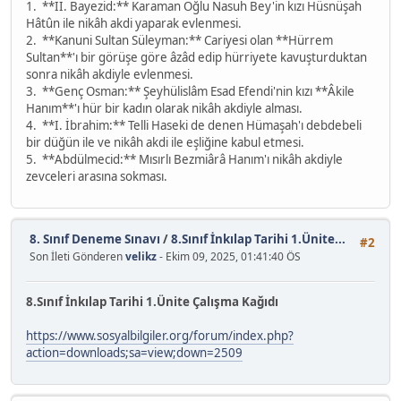
1. **II. Bayezid:** Karaman Oğlu Nasuh Bey'in kızı Hüsnüşah
Hâtûn ile nikâh akdi yaparak evlenmesi.
2. **Kanuni Sultan Süleyman:** Cariyesi olan **Hürrem
Sultan**'ı bir görüşe göre âzâd edip hürriyete kavuşturduktan
sonra nikâh akdiyle evlenmesi.
3. **Genç Osman:** Şeyhülislâm Esad Efendi'nin kızı **Âkile
Hanım**'ı hür bir kadın olarak nikâh akdiyle alması.
4. **I. İbrahim:** Telli Haseki de denen Hümaşah'ı debdebeli
bir düğün ile ve nikâh akdi ile eşliğine kabul etmesi.
5. **Abdülmecid:** Mısırlı Bezmiârâ Hanım'ı nikâh akdiyle
zevceleri arasına sokması.
8. Sınıf Deneme Sınavı
/
8.Sınıf İnkılap Tarihi 1.Ünite...
#2
Son İleti Gönderen
velikz
- Ekim 09, 2025, 01:41:40 ÖS
8.Sınıf İnkılap Tarihi 1.Ünite Çalışma Kağıdı
https://www.sosyalbilgiler.org/forum/index.php?
action=downloads;sa=view;down=2509