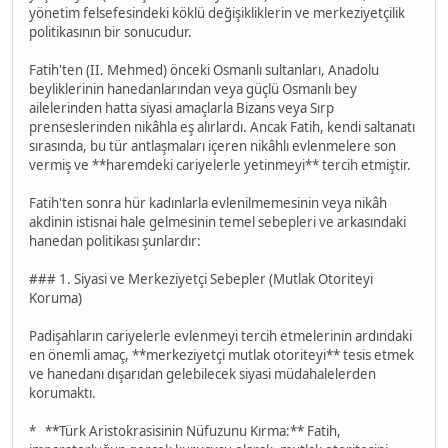
yönetim felsefesindeki köklü değişikliklerin ve merkeziyetçilik
politikasının bir sonucudur.
Fatih'ten (II. Mehmed) önceki Osmanlı sultanları, Anadolu
beyliklerinin hanedanlarından veya güçlü Osmanlı bey
ailelerinden hatta siyasi amaçlarla Bizans veya Sırp
prenseslerinden nikâhla eş alırlardı. Ancak Fatih, kendi saltanatı
sırasında, bu tür antlaşmaları içeren nikâhlı evlenmelere son
vermiş ve **haremdeki cariyelerle yetinmeyi** tercih etmiştir.
Fatih'ten sonra hür kadınlarla evlenilmemesinin veya nikâh
akdinin istisnai hale gelmesinin temel sebepleri ve arkasındaki
hanedan politikası şunlardır:
### 1. Siyasi ve Merkeziyetçi Sebepler (Mutlak Otoriteyi
Koruma)
Padişahların cariyelerle evlenmeyi tercih etmelerinin ardındaki
en önemli amaç, **merkeziyetçi mutlak otoriteyi** tesis etmek
ve hanedanı dışarıdan gelebilecek siyasi müdahalelerden
korumaktı.
* **Türk Aristokrasisinin Nüfuzunu Kırma:** Fatih,