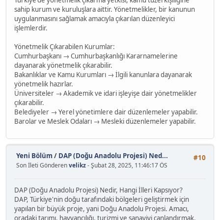
Türkiye'de yönetmelik çıkarma yetkisi, kamu tüzel kişiliğine
sahip kurum ve kuruluşlara aittir. Yönetmelikler, bir kanunun
uygulanmasını sağlamak amacıyla çıkarılan düzenleyici
işlemlerdir.
Yönetmelik Çıkarabilen Kurumlar:
Cumhurbaşkanı → Cumhurbaşkanlığı Kararnamelerine
dayanarak yönetmelik çıkarabilir.
Bakanlıklar ve Kamu Kurumları → İlgili kanunlara dayanarak
yönetmelik hazırlar.
Üniversiteler → Akademik ve idari işleyişe dair yönetmelikler
çıkarabilir.
Belediyeler → Yerel yönetimlere dair düzenlemeler yapabilir.
Barolar ve Meslek Odaları → Mesleki düzenlemeler yapabilir.
Yeni Bölüm
/
DAP (Doğu Anadolu Projesi) Ned...
#10
Son İleti Gönderen
velikz
- Şubat 28, 2025, 11:46:17 ÖS
DAP (Doğu Anadolu Projesi) Nedir, Hangi İlleri Kapsıyor?
DAP, Türkiye'nin doğu tarafındaki bölgeleri geliştirmek için
yapılan bir büyük proje, yani Doğu Anadolu Projesi. Amacı,
oradaki tarımı, hayvancılığı, turizmi ve sanayiyi canlandırmak.