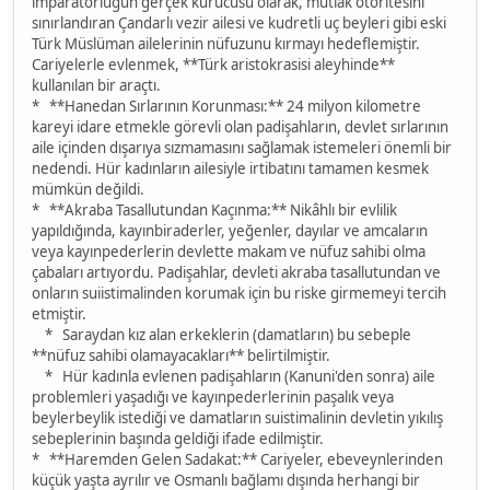
imparatorluğun gerçek kurucusu olarak, mutlak otoritesini
sınırlandıran Çandarlı vezir ailesi ve kudretli uç beyleri gibi eski
Türk Müslüman ailelerinin nüfuzunu kırmayı hedeflemiştir.
Cariyelerle evlenmek, **Türk aristokrasisi aleyhinde**
kullanılan bir araçtı.
* **Hanedan Sırlarının Korunması:** 24 milyon kilometre
kareyi idare etmekle görevli olan padişahların, devlet sırlarının
aile içinden dışarıya sızmamasını sağlamak istemeleri önemli bir
nedendi. Hür kadınların ailesiyle irtibatını tamamen kesmek
mümkün değildi.
* **Akraba Tasallutundan Kaçınma:** Nikâhlı bir evlilik
yapıldığında, kayınbiraderler, yeğenler, dayılar ve amcaların
veya kayınpederlerin devlette makam ve nüfuz sahibi olma
çabaları artıyordu. Padişahlar, devleti akraba tasallutundan ve
onların suiistimalinden korumak için bu riske girmemeyi tercih
etmiştir.
* Saraydan kız alan erkeklerin (damatların) bu sebeple
**nüfuz sahibi olamayacakları** belirtilmiştir.
* Hür kadınla evlenen padişahların (Kanuni'den sonra) aile
problemleri yaşadığı ve kayınpederlerinin paşalık veya
beylerbeylik istediği ve damatların suistimalinin devletin yıkılış
sebeplerinin başında geldiği ifade edilmiştir.
* **Haremden Gelen Sadakat:** Cariyeler, ebeveynlerinden
küçük yaşta ayrılır ve Osmanlı bağlamı dışında herhangi bir