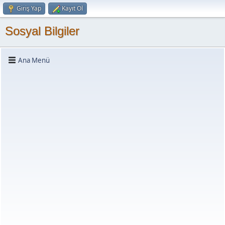
Giriş Yap
Kayıt Ol
Sosyal Bilgiler
Ana Menü