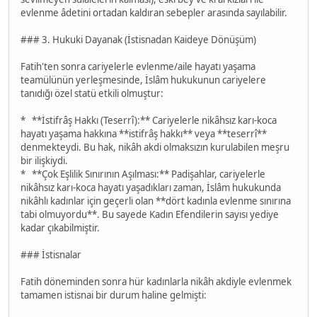
evlenme âdetini ortadan kaldıran sebepler arasında sayılabilir.
### 3. Hukuki Dayanak (İstisnadan Kaideye Dönüşüm)
Fatih'ten sonra cariyelerle evlenme/aile hayatı yaşama
teamülünün yerleşmesinde, İslâm hukukunun cariyelere
tanıdığı özel statü etkili olmuştur:
* **İstifrâş Hakkı (Teserrî):** Cariyelerle nikâhsız karı-koca
hayatı yaşama hakkına **istifrâş hakkı** veya **teserrî**
denmekteydi. Bu hak, nikâh akdi olmaksızın kurulabilen meşru
bir ilişkiydi.
* **Çok Eşlilik Sınırının Aşılması:** Padişahlar, cariyelerle
nikâhsız karı-koca hayatı yaşadıkları zaman, İslâm hukukunda
nikâhlı kadınlar için geçerli olan **dört kadınla evlenme sınırına
tabi olmuyordu**. Bu sayede Kadın Efendilerin sayısı yediye
kadar çıkabilmiştir.
### İstisnalar
Fatih döneminden sonra hür kadınlarla nikâh akdiyle evlenmek
tamamen istisnai bir durum haline gelmişti: