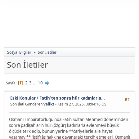
Sosyal Bilgiler
Son İletiler
►
Son İletiler
2
3
...
10
Sayfa
1
Eski Konular
/
Fatih'ten sonra hür kadınlarla...
#1
Son İleti Gönderen
velikz
- Kasım 27, 2025, 08:04:16 ÖS
Osmanlı İmparatorluğu'nda Fatih Sultan Mehmed döneminden
sonra padişahların hür (özgür) kadınlarla evlenmeyi büyük
ölçüde terk edip, bunun yerine **cariyelerle aile hayatı
yaşamayı** (istifrâş hakkına dayanarak) tercih etmeleri, Osmanlı