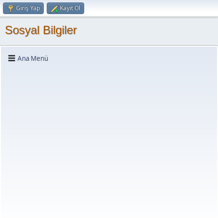
Giriş Yap
Kayıt Ol
Sosyal Bilgiler
Ana Menü