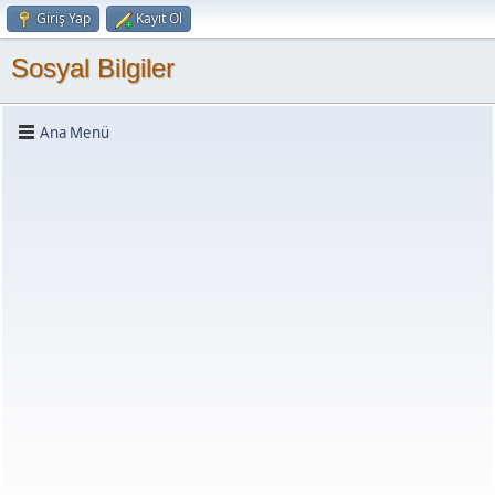
Giriş Yap
Kayıt Ol
Sosyal Bilgiler
Ana Menü