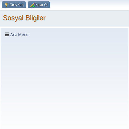
Giriş Yap
Kayıt Ol
Sosyal Bilgiler
Ana Menü