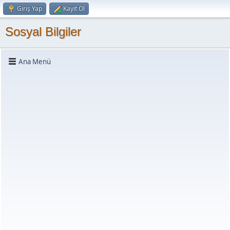
Giriş Yap
Kayıt Ol
Sosyal Bilgiler
Ana Menü