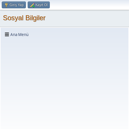
Giriş Yap
Kayıt Ol
Sosyal Bilgiler
Ana Menü