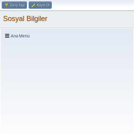
Giriş Yap
Kayıt Ol
Sosyal Bilgiler
Ana Menü