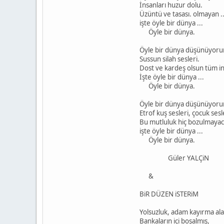
İnsanları huzur dolu.
Üzüntü ve tasası. olmayan .
işte öyle bir dünya ...
Öyle bir dünya.
Öyle bir dünya düşünüyoru
Sussun silah sesleri.
Dost ve kardeş olsun tüm ins
İşte öyle bir dünya ...
Öyle bir dünya.
Öyle bir dünya düşünüyoru
Etrof kuş sesleri, çocuk sesl
Bu mutluluk hiç bozulmayaca
işte öyle bir dünya ...
Öyle bir dünya.
Güler YALÇiN
&
BiR DÜZEN iSTERiM
Yolsuzluk, adam kayırma ala
Bankaların içi boşalmış,