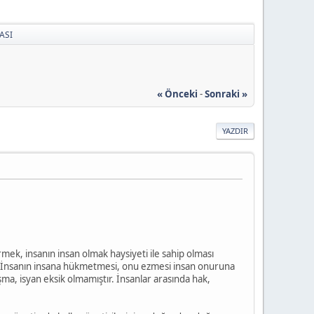
ASI
« Önceki
-
Sonraki »
YAZDIR
irmek, insanın insan olmak haysiyeti ile sahip olması
dır. İnsanın insana hükmetmesi, onu ezmesi insan onuruna
şma, isyan eksik olmamıştır. İnsanlar arasında hak,