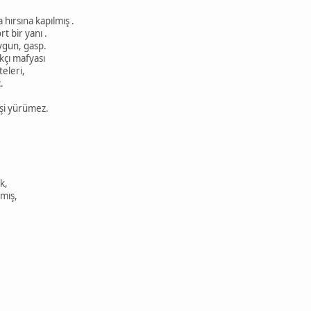
hırsına kapılmış .
rt bir yanı .
ygun, gasp.
kçı mafyası
eleri,
.
şi yürümez.
k,
amış,