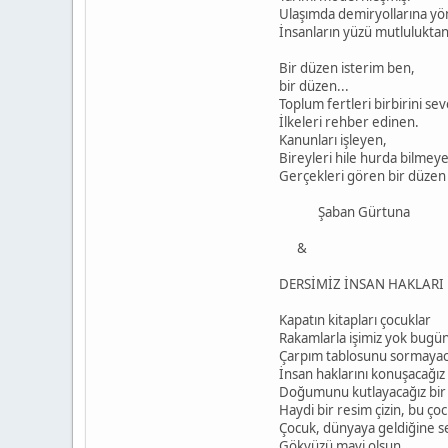
Ulaşımda demiryollarına yö
İnsanların yüzü mutlulukta
Bir düzen isterim ben,
bir düzen...
Toplum fertleri birbirini se
İlkeleri rehber edinen.
Kanunları işleyen,
Bireyleri hile hurda bilmey
Gerçekleri gören bir düzen 
Şaban Gürtuna
&
DERSİMİZ İNSAN HAKLARI
Kapatın kitapları çocuklar
Rakamlarla işimiz yok bugün
Çarpım tablosunu sormayac
İnsan haklarını konuşacağız
Doğumunu kutlayacağız bir
Haydi bir resim çizin, bu çoc
Çocuk, dünyaya geldiğine se
Gökyüzü mavi olsun