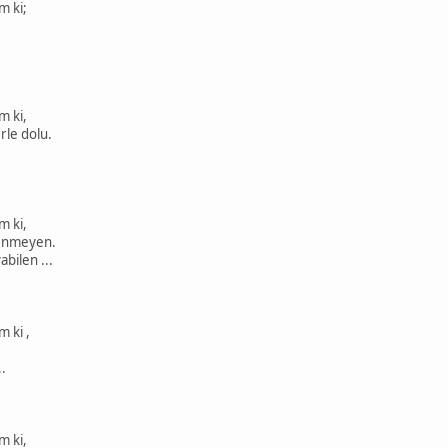
m ki;
m ki,
rle dolu.
m ki,
kenmeyen.
abilen ...
 ki ,
.
m ki,