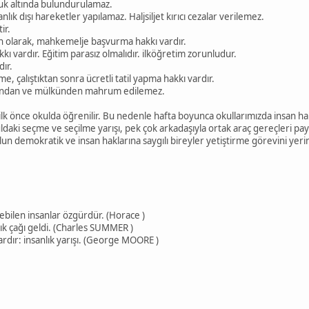
lluk altında bulundurulamaz.
nlık dışı hareketler yapılamaz. Haljsiljet kırıcı cezalar verilemez.
ir.
gun olarak, mahkemelje başvurma hakkı vardır.
ı vardır. Eğitim parasız olmalıdır. ilköğretim zorunludur.
dır.
, çalıştıktan sonra ücretli tatil yapma hakkı vardır.
alından ve mülkünden mahrum edilemez.
ilk önce okulda öğrenilir. Bu nedenle hafta boyunca okullarımızda insan ha
daki seçme ve seçilme yarışı, pek çok arkadaşıyla ortak araç gereçleri pa
ulun demokratik ve insan haklarına saygılı bireyler yetiştirme görevini yeri
ebilen insanlar özgürdür. (Horace )
nlık çağı geldi. (Charles SUMMER )
vardır: insanlık yarışı. (George MOORE )