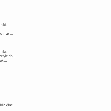
.
m ki,
anlar ...
m ki,
eriyle dolu.
k ...
bildiğine,