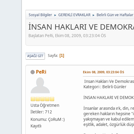
Sosyal Bilgiler
GEREKLİ EVRAKLAR
Belirli Gün ve Haftalar
►
►
İNSAN HAKLARI VE DEMOKRA
Başlatan PeRi, Ekim 08, 2009, 03:23:04 ÖS
Sayfa
1
AŞAĞI GIT
PeRi
Ekim 08, 2009, 03:23:04 ÖS
Insan Hakları Ve Demokrasi
Kategori : Belirli Günler
İNSAN HAKLARI VE DEMOKRAS
Usta Öğretmen
İnsanlar arasında ırk, din, 
İletiler: 712
gereken hakların hepsine "i
yakışmayan ve kabul edilemey
Konumu: ÇoRuM :)
eşitlik, adalet, özgürlük düş
Kayıtlı