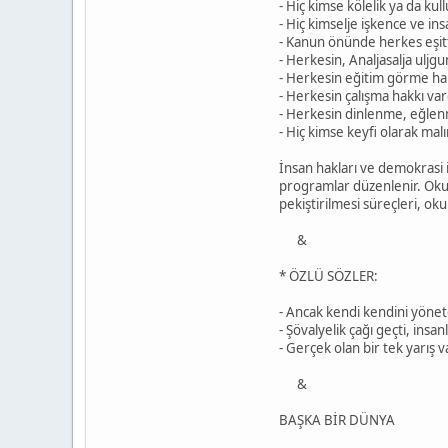
- Hiç kimse kölelik ya da ku
- Hiç kimselje işkence ve insa
- Kanun önünde herkes eşitt
- Herkesin, Analjasalja ulj
- Herkesin eğitim görme hakk
- Herkesin çalışma hakkı var
- Herkesin dinlenme, eğlenme
- Hiç kimse keyfi olarak m
İnsan hakları ve demokrasi 
programlar düzenlenir. Okul
pekiştirilmesi süreçleri, ok
&
* ÖZLÜ SÖZLER:
- Ancak kendi kendini yönet
- Şövalyelik çağı geçti, insa
- Gerçek olan bir tek yarış 
&
BAŞKA BİR DÜNYA