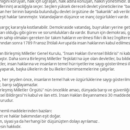
iğini koruyan, halk için uğraşan, halk adına konuşan, halkın yönetimidir.
killerinin) aracılığıyla seçer. Seçilen yüksek dereceli devlet yöneticilerine
n her birinin başında bulunduğu devlet örgütüne de "bakanlık" adı verilir
it haklar tanınmıştır. Vatandaşların düşünce ve inanç özgürlükleri vardır.
 yargıç kararıyla kısıtlanabilir. Demokraside vatandaş, buyrukları yerine ge
ları olduğu gibi görev ve sorumlulukları da vardır. Bunun için demokrasi, gü
çin sahip olmaları gereken bir takım hakların verilmesi fiikri ilk kez İngilte
ımından sonra 1789 Fransız İhtilali Avrupa'da insan haklarının kabul edilmes
Birleşmiş Milletler Genel Kurulu, "İnsan Hakları Evrensel Bildirisi" ni kabul e
ştır. Daha sonra Birleşmiş Milletler Teşkilatı'na üye olan devletler, bu bildi
tler, insan haklarına ve insanların temel hürriyetlerine saygı gösterilmesi i
iği yaparak, başka ülkelerin de bu ilkeleri benimsemelerine çalışırlar.
 her şeyden önce, insanların temel hak ve özgürlüklerine saygı gösterilmes
 barışı sağlayamazlar.
leşmiş Milletler Örgütü" nün öncelikle amacı, dünyada barışı ve güvenliği 
nsel Bildirgesi"ni kabul ve ilan etti. İnsan Hakları Beyannamesi 30 madd
yurudur.
 önemli maddelerinden bazıları:
et ve haklar bakımından eşit doğar.
 din, siyasi ya da herhangi bir düşünüşten dolayı ayrılamaz .
sin hakkıdır.