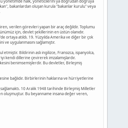
 Bu yönetimde halk, yöneticilerini ya doğrudan doğruya
 "bakan", bakanlardan oluşan kurula "bakanlar kurulu" veya
.
tiren, verilen görevleri yapan bir araç değildir. Toplumu
nümüz için, devlet şekillerinin en üstün olanıdır.
re'de ortaya atıldı. 19. Yüzyılda Amerika ve diğer bir çok
ini ve uygulanmasını sağlamıştır.
tmiştir. Bildirinin aslı ingilizce, Fransızca, ispanyolca,
riyi kendi dillerine çevirerek imzalamışlardır.
lkesini benimsemişlerdir. Bu devletler, Birleşmiş
ine bağlıdır. Birbirlerinin haklarına ve hürriyetlerine
sağlamaktı. 10 Aralık 1948 tarihinde Birleşmiş Milletler
eden oluşmuştur. Bu beyanname insana değer veren,