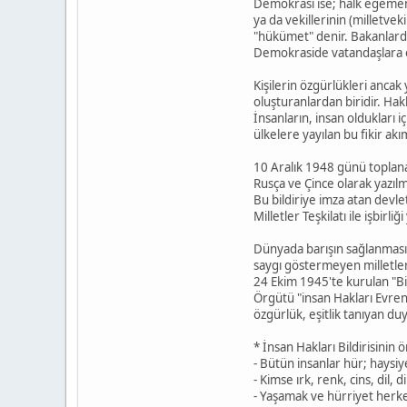
Demokrasi ise; halk egemenl
ya da vekillerinin (milletve
"hükümet" denir. Bakanlarda
Demokraside vatandaşlara eş
Kişilerin özgürlükleri ancak
oluşturanlardan biridir. Hak
İnsanların, insan oldukları i
ülkelere yayılan bu fikir ak
10 Aralık 1948 günü toplanan 
Rusça ve Çince olarak yazılmı
Bu bildiriye imza atan devle
Milletler Teşkilatı ile işbirl
Dünyada barışın sağlanması,
saygı göstermeyen milletler,
24 Ekim 1945'te kurulan "Bir
Örgütü "insan Hakları Evre
özgürlük, eşitlik tanıyan du
* İnsan Hakları Bildirisinin
- Bütün insanlar hür; haysiy
- Kimse ırk, renk, cins, dil,
- Yaşamak ve hürriyet herke