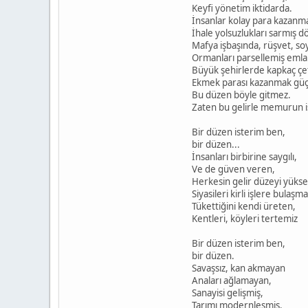
Keyfi yönetim iktidarda.
İnsanlar kolay para kazanma 
İhale yolsuzlukları sarmış dö
Mafya işbaşında, rüşvet, so
Ormanları parsellemiş emla
Büyük şehirlerde kapkaç çet
Ekmek parası kazanmak güç
Bu düzen böyle gitmez.
Zaten bu gelirle memurun i
Bir düzen isterim ben,
bir düzen...
İnsanları birbirine saygılı,
Ve de güven veren,
Herkesin gelir düzeyi yükse
Siyasileri kirli işlere bulaşm
Tükettiğini kendi üreten,
Kentleri, köyleri tertemiz
Bir düzen isterim ben,
bir düzen.
Savaşsız, kan akmayan
Anaları ağlamayan,
Sanayisi gelişmiş,
Tarımı modernleşmiş.