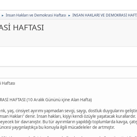
İnsan Hakları ve Demokrasi Haftası
İNSAN HAKLARI VE DEMOKRASİ HAFT
►
►
Sİ HAFTASI
 Haftası
İ HAFTASI (10 Aralık Gününü içine Alan Hafta)
renk, yaş, cinsiyet ayırımı yapmadan sevgi, saygı, dostluk duygularını gelişt
nsan Hakları" denir. İnsan hakları, kişiyi kendi özüyle yaşatacak kurallar
ecek bir davranıştır. Bu tür ayırımların yapıldığı toplumlarda kavga, çatı
üncesi yaygınlaştıkça bu konuyla ilgili mücadeleler de artmıştır.