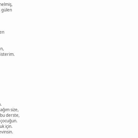
nelmiş,
n gülen
ven
en,
isterim.
.
ağım size,
 bu derste,
 çocuğun.
uk için.
vinsin.