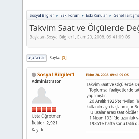
Sosyal Bilgiler
Eski Forum
Eski Konular
Genel Tartışm
►
►
►
Takvim Saat ve Ölçülerde Değ
Başlatan Sosyal Bilgiler1, Ekim 20, 2008, 09:41:09 ÖS
Sayfa
1
AŞAĞI GIT
Sosyal Bilgiler1
Ekim 20, 2008, 09:41:09 ÖS
Administrator
Takvim Saat ve Ölçülerde De
Toplumsal faaliyetlerde tati
yapılmıştır.
26 Aralık 1925’te “Miladi Ta
kullanılmaya başlanmıştır.Bö
Ulusalar arası saat ölçüler
Usta Öğretmen
1 Nisan 1931’de uzunluk ve a
İletiler: 2,921
1935’te hafta sonu tatili dü
Kayıtlı
.