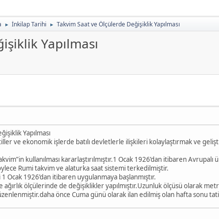
a
İnkilap Tarihi
Takvim Saat ve Ölçülerde Değişiklik Yapılması
►
►
işiklik Yapılması
ğişiklik Yapılması
ller ve ekonomik işlerde batılı devletlerle ilişkileri kolaylaştırmak ve ge
kvim”in kullanılması kararlaştırılmıştır.1 Ocak 1926’dan itibaren Avrupalı 
ylece Rumi takvim ve alaturka saat sistemi terkedilmiştir.
i 1 Ocak 1926’dan itibaren uygulanmaya başlanmıştır.
ğırlık ölçülerinde de değişiklikler yapılmıştır.Uzunluk ölçüsü olarak metre
zenlenmiştir.daha önce Cuma günü olarak ilan edilmiş olan hafta sonu tatil