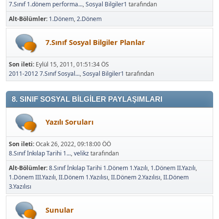
7.Sınıf 1.dönem performa...
,
Sosyal Bilgiler1
tarafından
Alt-Bölümler
1.Dönem
2.Dönem
7.Sınıf Sosyal Bilgiler Planlar
Son ileti:
Eylül 15, 2011, 01:51:34 ÖS
2011-2012 7.Sınıf Sosyal...
,
Sosyal Bilgiler1
tarafından
8. SINIF SOSYAL BİLGİLER PAYLAŞIMLARI
Yazılı Soruları
Son ileti:
Ocak 26, 2022, 09:18:00 ÖÖ
8.Sınıf İnkılap Tarihi 1...
,
velikz
tarafından
Alt-Bölümler
8.Sınıf İnkılap Tarihi 1.Dönem 1.Yazılı
1.Dönem II.Yazılı
1.Dönem III.Yazılı
II.Dönem 1.Yazılısı
II.Dönem 2.Yazılısı
II.Dönem
3.Yazılısı
Sunular