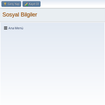
Giriş Yap
Kayıt Ol
Sosyal Bilgiler
Ana Menü