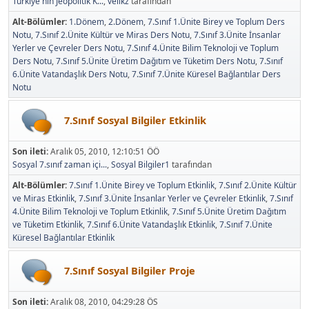
Türkiye'nin Jeopolitik K...
,
velikz
tarafından
Alt-Bölümler
1.Dönem
2.Dönem
7.Sınıf 1.Ünite Birey ve Toplum Ders
Notu
7.Sınıf 2.Ünite Kültür ve Miras Ders Notu
7.Sınıf 3.Ünite İnsanlar
Yerler ve Çevreler Ders Notu
7.Sınıf 4.Ünite Bilim Teknoloji ve Toplum
Ders Notu
7.Sınıf 5.Ünite Üretim Dağıtım ve Tüketim Ders Notu
7.Sınıf
6.Ünite Vatandaşlık Ders Notu
7.Sınıf 7.Ünite Küresel Bağlantılar Ders
Notu
7.Sınıf Sosyal Bilgiler Etkinlik
Son ileti:
Aralık 05, 2010, 12:10:51 ÖÖ
Sosyal 7.sınıf zaman içi...
,
Sosyal Bilgiler1
tarafından
Alt-Bölümler
7.Sınıf 1.Ünite Birey ve Toplum Etkinlik
7.Sınıf 2.Ünite Kültür
ve Miras Etkinlik
7.Sınıf 3.Ünite İnsanlar Yerler ve Çevreler Etkinlik
7.Sınıf
4.Ünite Bilim Teknoloji ve Toplum Etkinlik
7.Sınıf 5.Ünite Üretim Dağıtım
ve Tüketim Etkinlik
7.Sınıf 6.Ünite Vatandaşlık Etkinlik
7.Sınıf 7.Ünite
Küresel Bağlantılar Etkinlik
7.Sınıf Sosyal Bilgiler Proje
Son ileti:
Aralık 08, 2010, 04:29:28 ÖS