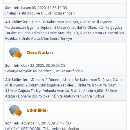
Son ileti:
Kasım 03, 2020, 10:56:10 ÖS
İnkılap Tarihi Doğu ve G...
,
velikz
tarafından
Alt-Bölümler
1.Ünite Bir Kahraman Doğuyor
2.Ünite Milli Uyanış:
Yurdumuzun İşgaline Tepkiler
3.Ünite Ya İstiklal Ya Ölüm
4.Ünite Çağdaş
Türkiye Yolunda Adımlar
5.Ünite Atatürkçülük
6.Ünite Atatürk Dönemi Dış
Politika
7.Ünite Atatürk'ten Sonra Türkiye
Ders Notları
Son ileti:
Ocak 23, 2025, 08:09:05 ÖS
Sakarya Meydan Muharebes...
,
velikz
tarafından
Alt-Bölümler
1.Dönem
2.Dönem
1.Ünite Bir Kahraman Doğuyor
2.Ünite
Milli Uyanış: Yurdumuzun İşgaline Tepkiler
3.Ünite Ya İstiklal Ya Ölüm
4.Ünite Çağdaş Türkiye Yolunda Adımlar
5.Ünite Atatürkçülük
6.Ünite
Atatürk Dönemi Dış Politika
7.Ünite Atatürk'ten Sonra Türkiye
Etkinlikler
Son ileti:
Ağustos 17, 2017, 09:51:47 ÖÖ
LAİKLİK İLKESİ DOÃRULTU...
,
velikz
tarafından