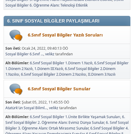
Sosyal Bilgiler 6. Öğrenme Alanı: Teknoloji Etkinlik
6. SINIF SOSYAL BİLGİLER PAYLAŞIMLARI
6.Sınıf Sosyal Bilgiler Yazılı Soruları
Son ileti:
Ocak 24, 2022, 09:40:13 ÖÖ
Sosyal Bilgiler 6.Sınıf ...
,
velikz
tarafından
Alt-Bölümler
6.Sınıf Sosyal Bilgiler 1.Dönem 1.Yazılı
6.Sınıf Sosyal Bilgiler
1.Dönem 2.Yazılı
1.Dönem III.Yazılı
6.Sınıf Sosyal Bilgiler 2.Dönem
1.Yazılısı
6.Sınıf Sosyal Bilgiler 2.Dönem 2.Yazılısı
II.Dönem 3.Yazılı
6.Sınıf Sosyal Bilgiler Sunular
Son ileti:
Şubat 05, 2022, 11:45:55 ÖÖ
Atatürk'ün Sosyal Biliml...
,
velikz
tarafından
Alt-Bölümler
6.Sınıf Sosyal Bilgiler 1.Ünite Birlikte Yaşamak Sunuları
6.
Sınıf Sosyal Bilgiler 2. Öğrenme Alanı: Evimiz Dünya Sunular
6. Sınıf Sosyal
Bilgiler 3. Öğrenme Alanı: Ortak Mirasımız Sunular
6.Sınıf Sosyal Bilgiler 4.
Öğrenme Alanı: Yaşayan Demokrasimiz Sunular
6.Sınıf Sosyal Bilgiler 5.