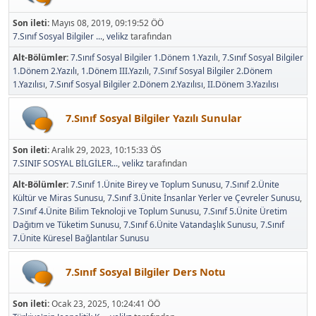
Son ileti:
Mayıs 08, 2019, 09:19:52 ÖÖ
7.Sınıf Sosyal Bilgiler ...
,
velikz
tarafından
Alt-Bölümler
7.Sınıf Sosyal Bilgiler 1.Dönem 1.Yazılı
7.Sınıf Sosyal Bilgiler
1.Dönem 2.Yazılı
1.Dönem III.Yazılı
7.Sınıf Sosyal Bilgiler 2.Dönem
1.Yazılısı
7.Sınıf Sosyal Bilgiler 2.Dönem 2.Yazılısı
II.Dönem 3.Yazılısı
7.Sınıf Sosyal Bilgiler Yazılı Sunular
Son ileti:
Aralık 29, 2023, 10:15:33 ÖS
7.SINIF SOSYAL BİLGİLER...
,
velikz
tarafından
Alt-Bölümler
7.Sınıf 1.Ünite Birey ve Toplum Sunusu
7.Sınıf 2.Ünite
Kültür ve Miras Sunusu
7.Sınıf 3.Ünite İnsanlar Yerler ve Çevreler Sunusu
7.Sınıf 4.Ünite Bilim Teknoloji ve Toplum Sunusu
7.Sınıf 5.Ünite Üretim
Dağıtım ve Tüketim Sunusu
7.Sınıf 6.Ünite Vatandaşlık Sunusu
7.Sınıf
7.Ünite Küresel Bağlantılar Sunusu
7.Sınıf Sosyal Bilgiler Ders Notu
Son ileti:
Ocak 23, 2025, 10:24:41 ÖÖ