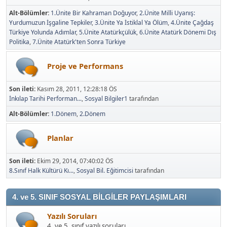
Alt-Bölümler
1.Ünite Bir Kahraman Doğuyor
2.Ünite Milli Uyanış:
Yurdumuzun İşgaline Tepkiler
3.Ünite Ya İstiklal Ya Ölüm
4.Ünite Çağdaş
Türkiye Yolunda Adımlar
5.Ünite Atatürkçülük
6.Ünite Atatürk Dönemi Dış
Politika
7.Ünite Atatürk'ten Sonra Türkiye
Proje ve Performans
Son ileti:
Kasım 28, 2011, 12:28:18 ÖS
İnkılap Tarihi Performan...
,
Sosyal Bilgiler1
tarafından
Alt-Bölümler
1.Dönem
2.Dönem
Planlar
Son ileti:
Ekim 29, 2014, 07:40:02 ÖS
8.Sınıf Halk Kültürü Kı...
,
Sosyal Bil. Eğitimcisi
tarafından
4. ve 5. SINIF SOSYAL BİLGİLER PAYLAŞIMLARI
Yazılı Soruları
4. ve 5. sınıf yazılı soruları