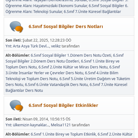
Öğrenme Alanı: Hayatımızdaki Ekonomi Sunular
6.Sınıf Sosyal Bilgiler 6.
Öğrenme Alanı: Teknoloji Sunular
6.Sınıf 7.Ünite Küresel Bağlantılar
6.Sınıf Sosyal Bilgiler Ders Notları
Son ileti:
Şubat 22, 2025, 12:28:23 ÖÖ
Ynt: Arta Asya Türk Devl...
,
velikz
tarafından
Alt-Bölümler
6.Sınıf Sosyal Bilgiler 1.Dönem Ders Notu Özeti
6.Sınıf
Sosyal Bilgiler 2.Dönem Ders Notu Özetleri
6.Sınıf 1.Ünite Birey ve
Toplum Ders Notu
6.Sınıf 2.Ünite Kültür ve Miras Ders Notu
6.Sınıf
3.Ünite İnsanlar Yerler ve Çevreler Ders Notu
6.Sınıf 4.Ünite Bilim
Teknoloji ve Toplum Ders Notu
6.Sınıf 5.Ünite Üretim Dağıtım ve Tüketim
Ders Notu
6.Sınıf 6.Ünite Vatandaşlık Ders Notu
6.Sınıf 7.Ünite Küresel
Bağlantılar Ders Notu
6.Sınıf Sosyal Bilgiler Etkinlikler
Son ileti:
Nisan 09, 2014, 10:56:15 ÖS
Ynt: ülkemizin kaynaklar...
,
Melisa1121
tarafından
Alt-Bölümler
6.Sınıf 1.Ünite Birey ve Toplum Etkinlik
6.Sınıf 2.Ünite Kültür