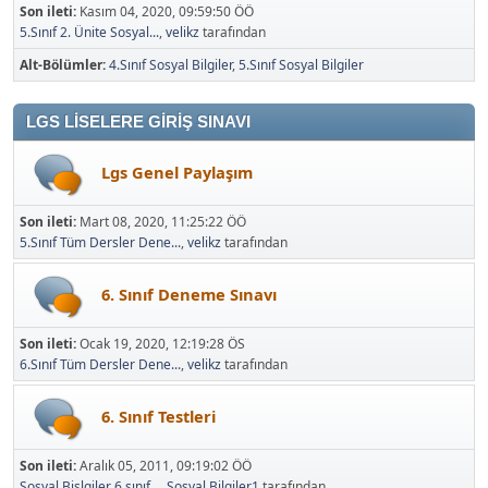
Son ileti:
Kasım 04, 2020, 09:59:50 ÖÖ
5.Sınıf 2. Ünite Sosyal...
,
velikz
tarafından
Alt-Bölümler
4.Sınıf Sosyal Bilgiler
5.Sınıf Sosyal Bilgiler
LGS LİSELERE GİRİŞ SINAVI
Lgs Genel Paylaşım
Son ileti:
Mart 08, 2020, 11:25:22 ÖÖ
5.Sınıf Tüm Dersler Dene...
,
velikz
tarafından
6. Sınıf Deneme Sınavı
Son ileti:
Ocak 19, 2020, 12:19:28 ÖS
6.Sınıf Tüm Dersler Dene...
,
velikz
tarafından
6. Sınıf Testleri
Son ileti:
Aralık 05, 2011, 09:19:02 ÖÖ
Sosyal Bişlgiler 6.sınıf...
,
Sosyal Bilgiler1
tarafından