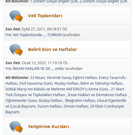
Alt-Bölümler
1.Dönem Sosyal Bilgiler ŞÖK
2.Dönem Sosyal Bilgiler ŞÖK
Veli Toplantıları
Son ileti:
Eylül 27, 2011, 09:18:57 ÖS
Ynt: Veli Toplantısında ...
,
TURKAN
tarafından
Belirli Gün ve Haftalar
Son ileti:
Ocak 13, 2025, 11:10:18 ÖS
Ynt: İNSAN HAKLARI VE DE...
,
velikz
tarafından
Alt-Bölümler
23 Nisan
Veremle Savaş Eğitimi Haftası
Enerji Tasarrufu
Haftası
Sivil Savunma Günü
Yeşilay Haftası
Bilim ve Teknoloji Haftası
İstiklal Marşı'nın Kabulü ve Mehmet Akif ERSOY'u Anma Günü
21 Mart
Türk Dünyası ve Toplulukları Haftası
İnsan Hakları ve Demokrasi Haftası
Öğretmenler Günü
Kızılay Haftası
İlköğretim Haftası
Ulusal Egemenlik
ve Çocuk Bayramı
Turizm Haftası
Orman Haftası
29 Ekim Cumhuriyet
Bayramı
Yetiştirme Kursları