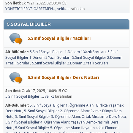
Son ileti:
Ekim 21, 2022, 02:03:34 ÖS
YÖNETİCİLER VE ÖÃRETMEN...
,
velikz
tarafından
5.SOSYAL BİLGİLER
5.Sınıf Sosyal Bilgiler Yazılıları
Alt-Bölümler
5.Sınıf Sosyal Bilgiler 1.Dönem 1.Yazılı Soruları
5.Sınıf
Sosyal Bilgiler 1.Dönem 2.Yazılı Soruları
5.Sınıf Sosyal Bilgiler 2.Dönem
1.Yazılı Soruları
5.Sınıf Sosyal Bilgiler 2.Dönem 2.Yazılı Soruları
5.Sınıf Sosyal Bilgiler Ders Notları
Son ileti:
Ocak 17, 2025, 10:09:15 ÖÖ
5.Sınıf Sosyal Bilgiler ...
,
velikz
tarafından
Alt-Bölümler
5. Sınıf Sosyal Bilgiler 1. Öğrenme Alanı: Birlikte Yaşamak
Ders Notu
5. Sınıf Sosyal Bilgiler 2. Öğrenme Alanı: Evimiz Dünya Ders
Notu
5. Sınıf Sosyal Bilgiler 3. Öğrenme Alanı: Ortak Mirasımız Ders Notu
5.Sınıf Sosyal Bilgiler 4. Öğrenme Alanı: Yaşayan Demokrasimiz Ders
Notu
5.Sınıf Sosyal Bilgiler 5. Öğrenme Alanı: Hayatımızdaki Ekonomi