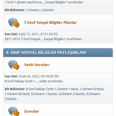
7.Sınıf 1.dönem performa...
,
Sosyal Bilgiler1
tarafından
Alt-Bölümler
1.Dönem
2.Dönem
7.Sınıf Sosyal Bilgiler Planlar
Son ileti:
Eylül 15, 2011, 01:51:34 ÖS
2011-2012 7.Sınıf Sosyal...
,
Sosyal Bilgiler1
tarafından
8. SINIF SOSYAL BİLGİLER PAYLAŞIMLARI
Yazılı Soruları
Son ileti:
Ocak 26, 2022, 09:18:00 ÖÖ
8.Sınıf İnkılap Tarihi 1...
,
velikz
tarafından
Alt-Bölümler
8.Sınıf İnkılap Tarihi 1.Dönem 1.Yazılı
1.Dönem II.Yazılı
1.Dönem III.Yazılı
II.Dönem 1.Yazılısı
II.Dönem 2.Yazılısı
II.Dönem
3.Yazılısı
Sunular