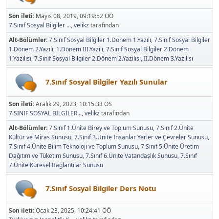
Son ileti:
Mayıs 08, 2019, 09:19:52 ÖÖ
7.Sınıf Sosyal Bilgiler ...
,
velikz
tarafından
Alt-Bölümler
7.Sınıf Sosyal Bilgiler 1.Dönem 1.Yazılı
7.Sınıf Sosyal Bilgiler
1.Dönem 2.Yazılı
1.Dönem III.Yazılı
7.Sınıf Sosyal Bilgiler 2.Dönem
1.Yazılısı
7.Sınıf Sosyal Bilgiler 2.Dönem 2.Yazılısı
II.Dönem 3.Yazılısı
7.Sınıf Sosyal Bilgiler Yazılı Sunular
Son ileti:
Aralık 29, 2023, 10:15:33 ÖS
7.SINIF SOSYAL BİLGİLER...
,
velikz
tarafından
Alt-Bölümler
7.Sınıf 1.Ünite Birey ve Toplum Sunusu
7.Sınıf 2.Ünite
Kültür ve Miras Sunusu
7.Sınıf 3.Ünite İnsanlar Yerler ve Çevreler Sunusu
7.Sınıf 4.Ünite Bilim Teknoloji ve Toplum Sunusu
7.Sınıf 5.Ünite Üretim
Dağıtım ve Tüketim Sunusu
7.Sınıf 6.Ünite Vatandaşlık Sunusu
7.Sınıf
7.Ünite Küresel Bağlantılar Sunusu
7.Sınıf Sosyal Bilgiler Ders Notu
Son ileti:
Ocak 23, 2025, 10:24:41 ÖÖ