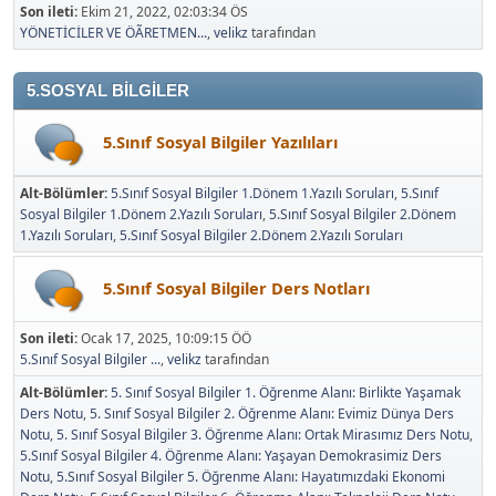
Son ileti:
Ekim 21, 2022, 02:03:34 ÖS
YÖNETİCİLER VE ÖÃRETMEN...
,
velikz
tarafından
5.SOSYAL BİLGİLER
5.Sınıf Sosyal Bilgiler Yazılıları
Alt-Bölümler
5.Sınıf Sosyal Bilgiler 1.Dönem 1.Yazılı Soruları
5.Sınıf
Sosyal Bilgiler 1.Dönem 2.Yazılı Soruları
5.Sınıf Sosyal Bilgiler 2.Dönem
1.Yazılı Soruları
5.Sınıf Sosyal Bilgiler 2.Dönem 2.Yazılı Soruları
5.Sınıf Sosyal Bilgiler Ders Notları
Son ileti:
Ocak 17, 2025, 10:09:15 ÖÖ
5.Sınıf Sosyal Bilgiler ...
,
velikz
tarafından
Alt-Bölümler
5. Sınıf Sosyal Bilgiler 1. Öğrenme Alanı: Birlikte Yaşamak
Ders Notu
5. Sınıf Sosyal Bilgiler 2. Öğrenme Alanı: Evimiz Dünya Ders
Notu
5. Sınıf Sosyal Bilgiler 3. Öğrenme Alanı: Ortak Mirasımız Ders Notu
5.Sınıf Sosyal Bilgiler 4. Öğrenme Alanı: Yaşayan Demokrasimiz Ders
Notu
5.Sınıf Sosyal Bilgiler 5. Öğrenme Alanı: Hayatımızdaki Ekonomi