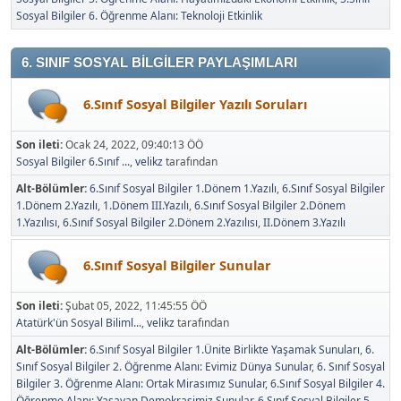
Sosyal Bilgiler 6. Öğrenme Alanı: Teknoloji Etkinlik
6. SINIF SOSYAL BİLGİLER PAYLAŞIMLARI
6.Sınıf Sosyal Bilgiler Yazılı Soruları
Son ileti:
Ocak 24, 2022, 09:40:13 ÖÖ
Sosyal Bilgiler 6.Sınıf ...
,
velikz
tarafından
Alt-Bölümler
6.Sınıf Sosyal Bilgiler 1.Dönem 1.Yazılı
6.Sınıf Sosyal Bilgiler
1.Dönem 2.Yazılı
1.Dönem III.Yazılı
6.Sınıf Sosyal Bilgiler 2.Dönem
1.Yazılısı
6.Sınıf Sosyal Bilgiler 2.Dönem 2.Yazılısı
II.Dönem 3.Yazılı
6.Sınıf Sosyal Bilgiler Sunular
Son ileti:
Şubat 05, 2022, 11:45:55 ÖÖ
Atatürk'ün Sosyal Biliml...
,
velikz
tarafından
Alt-Bölümler
6.Sınıf Sosyal Bilgiler 1.Ünite Birlikte Yaşamak Sunuları
6.
Sınıf Sosyal Bilgiler 2. Öğrenme Alanı: Evimiz Dünya Sunular
6. Sınıf Sosyal
Bilgiler 3. Öğrenme Alanı: Ortak Mirasımız Sunular
6.Sınıf Sosyal Bilgiler 4.
Öğrenme Alanı: Yaşayan Demokrasimiz Sunular
6.Sınıf Sosyal Bilgiler 5.