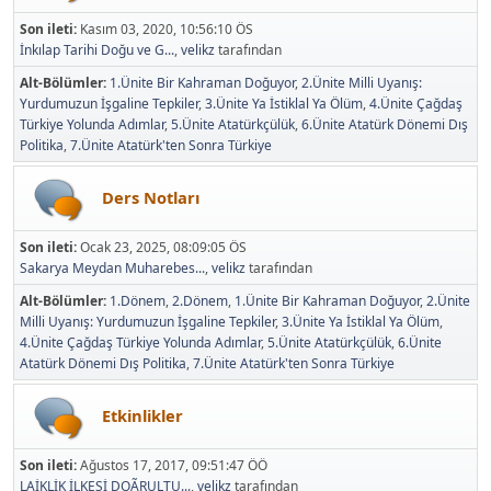
Son ileti:
Kasım 03, 2020, 10:56:10 ÖS
İnkılap Tarihi Doğu ve G...
,
velikz
tarafından
Alt-Bölümler
1.Ünite Bir Kahraman Doğuyor
2.Ünite Milli Uyanış:
Yurdumuzun İşgaline Tepkiler
3.Ünite Ya İstiklal Ya Ölüm
4.Ünite Çağdaş
Türkiye Yolunda Adımlar
5.Ünite Atatürkçülük
6.Ünite Atatürk Dönemi Dış
Politika
7.Ünite Atatürk'ten Sonra Türkiye
Ders Notları
Son ileti:
Ocak 23, 2025, 08:09:05 ÖS
Sakarya Meydan Muharebes...
,
velikz
tarafından
Alt-Bölümler
1.Dönem
2.Dönem
1.Ünite Bir Kahraman Doğuyor
2.Ünite
Milli Uyanış: Yurdumuzun İşgaline Tepkiler
3.Ünite Ya İstiklal Ya Ölüm
4.Ünite Çağdaş Türkiye Yolunda Adımlar
5.Ünite Atatürkçülük
6.Ünite
Atatürk Dönemi Dış Politika
7.Ünite Atatürk'ten Sonra Türkiye
Etkinlikler
Son ileti:
Ağustos 17, 2017, 09:51:47 ÖÖ
LAİKLİK İLKESİ DOÃRULTU...
,
velikz
tarafından