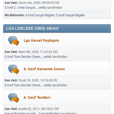
Son ileti:
Kasım 04, 2020, 09:59:50 ÖÖ
5.Sınıf 2. Ünite Sosyal...
,
velikz
tarafından
Alt-Bölümler
4.Sınıf Sosyal Bilgiler
5.Sınıf Sosyal Bilgiler
LGS LİSELERE GİRİŞ SINAVI
Lgs Genel Paylaşım
Son ileti:
Mart 08, 2020, 11:25:22 ÖÖ
5.Sınıf Tüm Dersler Dene...
,
velikz
tarafından
6. Sınıf Deneme Sınavı
Son ileti:
Ocak 19, 2020, 12:19:28 ÖS
6.Sınıf Tüm Dersler Dene...
,
velikz
tarafından
6. Sınıf Testleri
Son ileti:
Aralık 05, 2011, 09:19:02 ÖÖ
Sosyal Bişlgiler 6.sınıf...
,
Sosyal Bilgiler1
tarafından