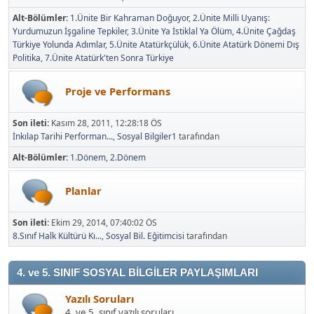
Alt-Bölümler
1.Ünite Bir Kahraman Doğuyor
2.Ünite Milli Uyanış:
Yurdumuzun İşgaline Tepkiler
3.Ünite Ya İstiklal Ya Ölüm
4.Ünite Çağdaş
Türkiye Yolunda Adımlar
5.Ünite Atatürkçülük
6.Ünite Atatürk Dönemi Dış
Politika
7.Ünite Atatürk'ten Sonra Türkiye
Proje ve Performans
Son ileti:
Kasım 28, 2011, 12:28:18 ÖS
İnkılap Tarihi Performan...
,
Sosyal Bilgiler1
tarafından
Alt-Bölümler
1.Dönem
2.Dönem
Planlar
Son ileti:
Ekim 29, 2014, 07:40:02 ÖS
8.Sınıf Halk Kültürü Kı...
,
Sosyal Bil. Eğitimcisi
tarafından
4. ve 5. SINIF SOSYAL BİLGİLER PAYLAŞIMLARI
Yazılı Soruları
4. ve 5. sınıf yazılı soruları