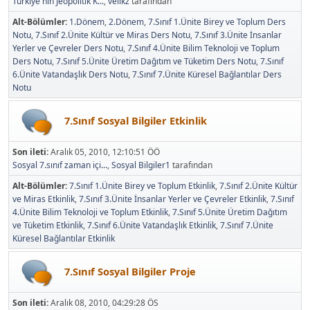
Türkiye'nin Jeopolitik K...
,
velikz
tarafından
Alt-Bölümler
1.Dönem
2.Dönem
7.Sınıf 1.Ünite Birey ve Toplum Ders
Notu
7.Sınıf 2.Ünite Kültür ve Miras Ders Notu
7.Sınıf 3.Ünite İnsanlar
Yerler ve Çevreler Ders Notu
7.Sınıf 4.Ünite Bilim Teknoloji ve Toplum
Ders Notu
7.Sınıf 5.Ünite Üretim Dağıtım ve Tüketim Ders Notu
7.Sınıf
6.Ünite Vatandaşlık Ders Notu
7.Sınıf 7.Ünite Küresel Bağlantılar Ders
Notu
7.Sınıf Sosyal Bilgiler Etkinlik
Son ileti:
Aralık 05, 2010, 12:10:51 ÖÖ
Sosyal 7.sınıf zaman içi...
,
Sosyal Bilgiler1
tarafından
Alt-Bölümler
7.Sınıf 1.Ünite Birey ve Toplum Etkinlik
7.Sınıf 2.Ünite Kültür
ve Miras Etkinlik
7.Sınıf 3.Ünite İnsanlar Yerler ve Çevreler Etkinlik
7.Sınıf
4.Ünite Bilim Teknoloji ve Toplum Etkinlik
7.Sınıf 5.Ünite Üretim Dağıtım
ve Tüketim Etkinlik
7.Sınıf 6.Ünite Vatandaşlık Etkinlik
7.Sınıf 7.Ünite
Küresel Bağlantılar Etkinlik
7.Sınıf Sosyal Bilgiler Proje
Son ileti:
Aralık 08, 2010, 04:29:28 ÖS