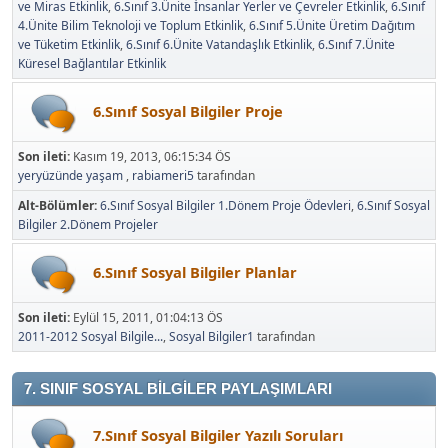
ve Miras Etkinlik
6.Sınıf 3.Ünite İnsanlar Yerler ve Çevreler Etkinlik
6.Sınıf
4.Ünite Bilim Teknoloji ve Toplum Etkinlik
6.Sınıf 5.Ünite Üretim Dağıtım
ve Tüketim Etkinlik
6.Sınıf 6.Ünite Vatandaşlık Etkinlik
6.Sınıf 7.Ünite
Küresel Bağlantılar Etkinlik
6.Sınıf Sosyal Bilgiler Proje
Son ileti:
Kasım 19, 2013, 06:15:34 ÖS
yeryüzünde yaşam
,
rabiameri5
tarafından
Alt-Bölümler
6.Sınıf Sosyal Bilgiler 1.Dönem Proje Ödevleri
6.Sınıf Sosyal
Bilgiler 2.Dönem Projeler
6.Sınıf Sosyal Bilgiler Planlar
Son ileti:
Eylül 15, 2011, 01:04:13 ÖS
2011-2012 Sosyal Bilgile...
,
Sosyal Bilgiler1
tarafından
7. SINIF SOSYAL BİLGİLER PAYLAŞIMLARI
7.Sınıf Sosyal Bilgiler Yazılı Soruları