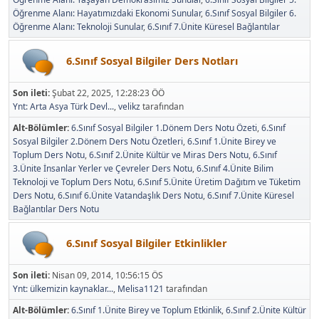
Öğrenme Alanı: Hayatımızdaki Ekonomi Sunular
6.Sınıf Sosyal Bilgiler 6.
Öğrenme Alanı: Teknoloji Sunular
6.Sınıf 7.Ünite Küresel Bağlantılar
6.Sınıf Sosyal Bilgiler Ders Notları
Son ileti:
Şubat 22, 2025, 12:28:23 ÖÖ
Ynt: Arta Asya Türk Devl...
,
velikz
tarafından
Alt-Bölümler
6.Sınıf Sosyal Bilgiler 1.Dönem Ders Notu Özeti
6.Sınıf
Sosyal Bilgiler 2.Dönem Ders Notu Özetleri
6.Sınıf 1.Ünite Birey ve
Toplum Ders Notu
6.Sınıf 2.Ünite Kültür ve Miras Ders Notu
6.Sınıf
3.Ünite İnsanlar Yerler ve Çevreler Ders Notu
6.Sınıf 4.Ünite Bilim
Teknoloji ve Toplum Ders Notu
6.Sınıf 5.Ünite Üretim Dağıtım ve Tüketim
Ders Notu
6.Sınıf 6.Ünite Vatandaşlık Ders Notu
6.Sınıf 7.Ünite Küresel
Bağlantılar Ders Notu
6.Sınıf Sosyal Bilgiler Etkinlikler
Son ileti:
Nisan 09, 2014, 10:56:15 ÖS
Ynt: ülkemizin kaynaklar...
,
Melisa1121
tarafından
Alt-Bölümler
6.Sınıf 1.Ünite Birey ve Toplum Etkinlik
6.Sınıf 2.Ünite Kültür