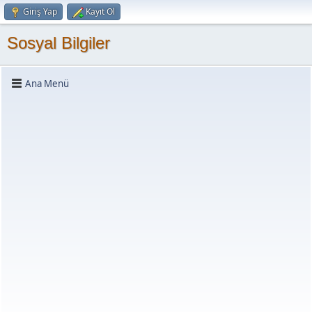
Giriş Yap
Kayıt Ol
Sosyal Bilgiler
Ana Menü