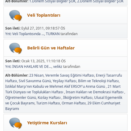
Alt-Bölümler
1.Dönem Sosyal Bilgiler ŞÖK
2.Dönem Sosyal Bilgiler ŞÖK
Veli Toplantıları
Son ileti:
Eylül 27, 2011, 09:18:57 ÖS
Ynt: Veli Toplantısında ...
,
TURKAN
tarafından
Belirli Gün ve Haftalar
Son ileti:
Ocak 13, 2025, 11:10:18 ÖS
Ynt: İNSAN HAKLARI VE DE...
,
velikz
tarafından
Alt-Bölümler
23 Nisan
Veremle Savaş Eğitimi Haftası
Enerji Tasarrufu
Haftası
Sivil Savunma Günü
Yeşilay Haftası
Bilim ve Teknoloji Haftası
İstiklal Marşı'nın Kabulü ve Mehmet Akif ERSOY'u Anma Günü
21 Mart
Türk Dünyası ve Toplulukları Haftası
İnsan Hakları ve Demokrasi Haftası
Öğretmenler Günü
Kızılay Haftası
İlköğretim Haftası
Ulusal Egemenlik
ve Çocuk Bayramı
Turizm Haftası
Orman Haftası
29 Ekim Cumhuriyet
Bayramı
Yetiştirme Kursları