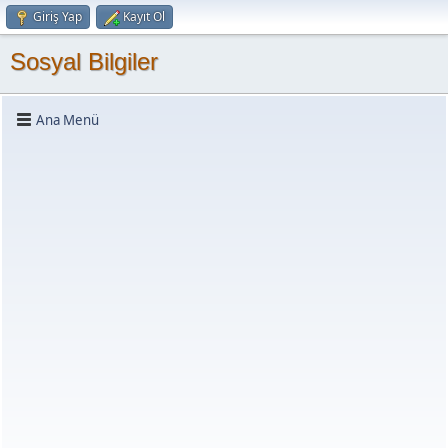
Giriş Yap
Kayıt Ol
Sosyal Bilgiler
Ana Menü