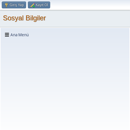
Giriş Yap
Kayıt Ol
Sosyal Bilgiler
Ana Menü