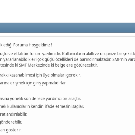
klediği Foruma Hoşgeldiniz !
 güçlü ve etkili bir forum yazılımıdır. Kullanıcıların akıllı ve organize bir şek
arın yararlanabildikleri çok güçlü özellikleri de barındırmaktadır. SMF'nin var
 sitesinde ki SMF Merkezinde ki belgelere götürecektir.
akkı kazanabilmesi için üye olmaları gerekir.
rına erişmek için giriş yapmalıdırlar.
sına yönelik son derece yardımcı bir araçtır.
k kullanıcıların kendini ifade etmesini sağlar.
ratlandırılabilir.
 gönderebilir.
arı gösterir.