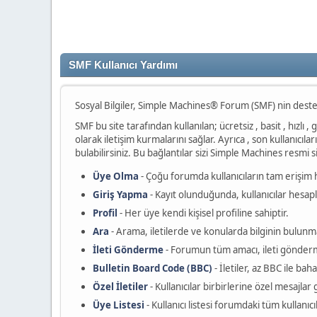
SMF Kullanıcı Yardımı
Sosyal Bilgiler, Simple Machines® Forum (SMF) nin deste
SMF bu site tarafından kullanılan; ücretsiz , basit , hızlı ,
olarak iletişim kurmalarını sağlar. Ayrıca , son kullanıcıl
bulabilirsiniz. Bu bağlantılar sizi Simple Machines resmi
Üye Olma
- Çoğu forumda kullanıcıların tam erişim h
Giriş Yapma
- Kayıt olunduğunda, kullanıcılar hesapla
Profil
- Her üye kendi kişisel profiline sahiptir.
Ara
- Arama, iletilerde ve konularda bilginin bulunma
İleti Gönderme
- Forumun tüm amacı, ileti gönderme
Bulletin Board Code (BBC)
- İletiler, az BBC ile baha
Özel İletiler
- Kullanıcılar birbirlerine özel mesajlar
Üye Listesi
- Kullanıcı listesi forumdaki tüm kullanıcıl