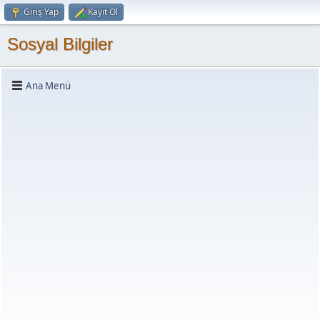
Giriş Yap
Kayıt Ol
Sosyal Bilgiler
Ana Menü