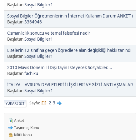
Başlatan
Sosyal Bilgiler1
Sosyal Bilgiler Öğretmenlerinin İnternet Kullanım Durum ANKET' i
Başlatan
3364946
Osmanlıcılık sonucu ve temel felsefesi nedir
Başlatan
Sosyal Bilgiler1
Liselerin 12.sınıfına geçen öğrecilere alan değişikliği hakkı tanındı
Başlatan
Sosyal Bilgiler1
2010 Mayıs Dönemi İl Dışı Tayin İsteyecek Sosyalciler....
Başlatan
fachiku
İTALYA – AVRUPA DEVLETLERİ İLİŞKİLERİ VE GİZLİ ANTLAŞMALAR
Başlatan
Sosyal Bilgiler1
2
3
Sayfa
1
YUKARI GIT
Anket
Taşınmış Konu
Kilitli Konu