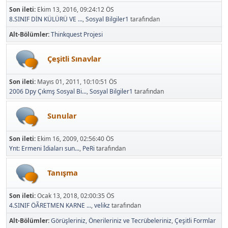
Son ileti:
Ekim 13, 2016, 09:24:12 ÖS
8.SINIF DİN KÜLÜRÜ VE ...
,
Sosyal Bilgiler1
tarafından
Alt-Bölümler
Thinkquest Projesi
Çeşitli Sınavlar
Son ileti:
Mayıs 01, 2011, 10:10:51 ÖS
2006 Dpy Çıkmş Sosyal Bi...
,
Sosyal Bilgiler1
tarafından
Sunular
Son ileti:
Ekim 16, 2009, 02:56:40 ÖS
Ynt: Ermeni İdiaları sun...
,
PeRi
tarafından
Tanışma
Son ileti:
Ocak 13, 2018, 02:00:35 ÖS
4.SINIF ÖÃRETMEN KARNE ...
,
velikz
tarafından
Alt-Bölümler
Görüşleriniz, Önerileriniz ve Tecrübeleriniz
Çeşitli Formlar