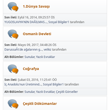
1.Dünya Savaşı
Son ileti:
Eylül 16, 2014, 09:25:57 ÖS
YUGOSLAVYA'NIN DAÃILMAS...
,
Sosyal Bilgiler1
tarafından
Osmanlı Devleti
Son ileti:
Mayıs 09, 2017, 04:48:26 ÖS
DarussaÃ¢de ağalarının g...
,
velikz
tarafından
Alt-Bölümler
Sunular
Yazılı Evraklar
Coğrafya
Son ileti:
Şubat 03, 2016, 11:25:41 ÖÖ
İç Anadolu'nun Üretimind...
,
Sosyal Bilgiler1
tarafından
Alt-Bölümler
Sunular
Yazılı Evraklar
Çeşitli Görseller
Çeşitli Dökümanlar