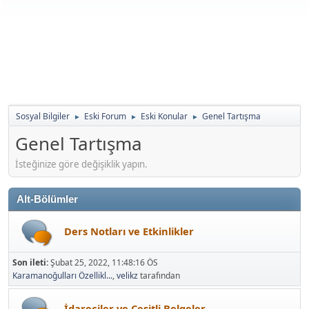
Sosyal Bilgiler
Eski Forum
Eski Konular
Genel Tartışma
►
►
►
Genel Tartışma
İsteğinize göre değişiklik yapın.
Alt-Bölümler
Ders Notları ve Etkinlikler
Son ileti:
Şubat 25, 2022, 11:48:16 ÖS
Karamanoğulları Özellikl...
,
velikz
tarafından
İdareciler ve Çeşitli Belgeler