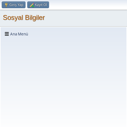
Giriş Yap
Kayıt Ol
Sosyal Bilgiler
Ana Menü