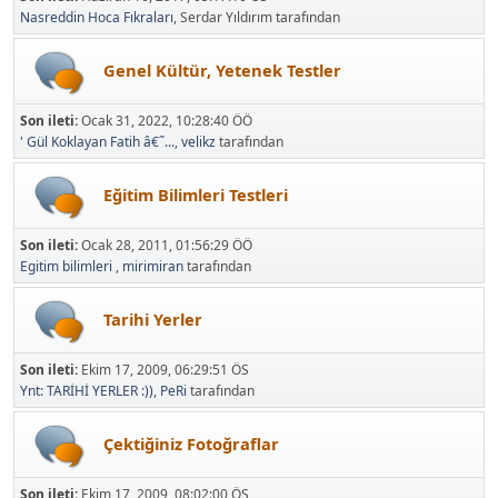
Nasreddin Hoca Fıkraları
, Serdar Yıldırım tarafından
Genel Kültür, Yetenek Testler
Son ileti:
Ocak 31, 2022, 10:28:40 ÖÖ
' Gül Koklayan Fatih â€˜...
,
velikz
tarafından
Eğitim Bilimleri Testleri
Son ileti:
Ocak 28, 2011, 01:56:29 ÖÖ
Egitim bilimleri
,
mirimiran
tarafından
Tarihi Yerler
Son ileti:
Ekim 17, 2009, 06:29:51 ÖS
Ynt: TARİHİ YERLER :))
,
PeRi
tarafından
Çektiğiniz Fotoğraflar
Son ileti:
Ekim 17, 2009, 08:02:00 ÖS