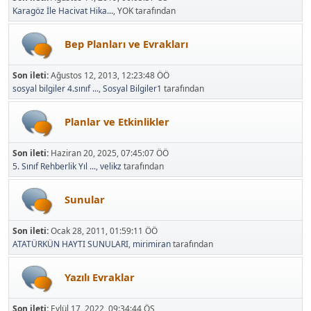
Karagöz İle Hacivat Hika...
, YOK tarafından
Bep Planları ve Evrakları
Son ileti:
Ağustos 12, 2013, 12:23:48 ÖÖ
sosyal bilgiler 4.sınıf ...
,
Sosyal Bilgiler1
tarafından
Planlar ve Etkinlikler
Son ileti:
Haziran 20, 2025, 07:45:07 ÖÖ
5. Sınıf Rehberlik Yıl ...
,
velikz
tarafından
Sunular
Son ileti:
Ocak 28, 2011, 01:59:11 ÖÖ
ATATÜRKÜN HAYTI SUNULARI
,
mirimiran
tarafından
Yazılı Evraklar
Son ileti:
Eylül 17, 2022, 09:34:44 ÖS