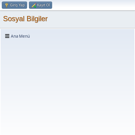
Giriş Yap
Kayıt Ol
Sosyal Bilgiler
Ana Menü