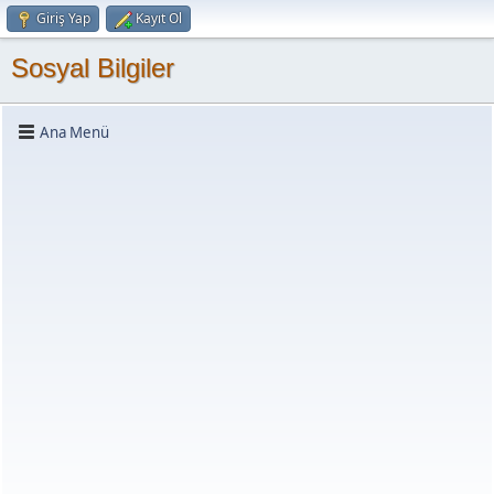
Giriş Yap
Kayıt Ol
Sosyal Bilgiler
Ana Menü