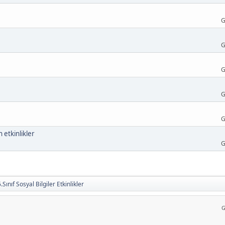
G
G
G
G
G
 etkinlikler
G
.Sınıf Sosyal Bilgiler Etkinlikler
G