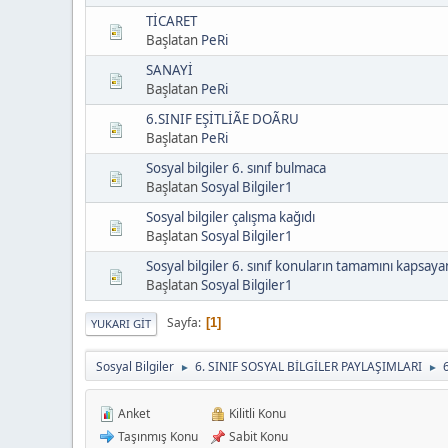
TİCARET
Başlatan
PeRi
SANAYİ
Başlatan
PeRi
6.SINIF EŞİTLİÃE DOÃRU
Başlatan
PeRi
Sosyal bilgiler 6. sınıf bulmaca
Başlatan
Sosyal Bilgiler1
Sosyal bilgiler çalışma kağıdı
Başlatan
Sosyal Bilgiler1
Sosyal bilgiler 6. sınıf konuların tamamını kapsayan
Başlatan
Sosyal Bilgiler1
Sayfa
1
YUKARI GIT
Sosyal Bilgiler
6. SINIF SOSYAL BİLGİLER PAYLAŞIMLARI
6
►
►
Anket
Kilitli Konu
Taşınmış Konu
Sabit Konu