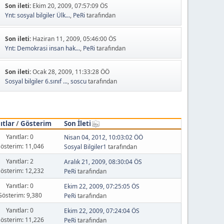
Son ileti:
Ekim 20, 2009, 07:57:09 ÖS
Ynt: sosyal bilgiler Ülk...
,
PeRi
tarafından
Son ileti:
Haziran 11, 2009, 05:46:00 ÖS
Ynt: Demokrasi insan hak...
,
PeRi
tarafından
Son ileti:
Ocak 28, 2009, 11:33:28 ÖÖ
Sosyal bilgiler 6.sınıf ...
,
soscu
tarafından
ıtlar
/
Gösterim
Son İleti
Yanıtlar: 0
Nisan 04, 2012, 10:03:02 ÖÖ
österim: 11,046
Sosyal Bilgiler1
tarafından
Yanıtlar: 2
Aralık 21, 2009, 08:30:04 ÖS
österim: 12,232
PeRi
tarafından
Yanıtlar: 0
Ekim 22, 2009, 07:25:05 ÖS
Gösterim: 9,380
PeRi
tarafından
Yanıtlar: 0
Ekim 22, 2009, 07:24:04 ÖS
österim: 11,226
PeRi
tarafından