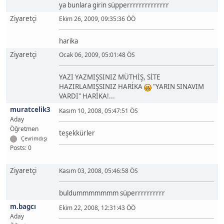
ya bunlara girin süpperrrrrrrrrrrrrr
Ziyaretçi
Ekim 26, 2009, 09:35:36 ÖÖ
harika
Ziyaretçi
Ocak 06, 2009, 05:01:48 ÖS
YAZI YAZMIŞSINIZ MÜTHİŞ, SİTE
HAZIRLAMIŞSINIZ HARİKA
"YARIN SINAVIM
VARDI" HARİKA!...
muratcelik3
Kasım 10, 2008, 05:47:51 ÖS
Aday
Öğretmen
teşekkürler
Çevrimdışı
Posts: 0
Ziyaretçi
Kasım 03, 2008, 05:46:58 ÖS
buldummmmmmm süperrrrrrrrrr
m.bagcı
Ekim 22, 2008, 12:31:43 ÖÖ
Aday