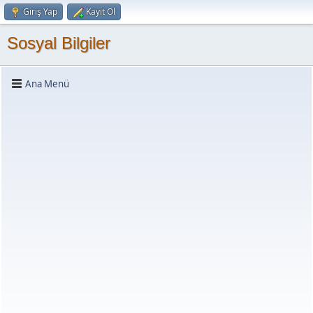
Giriş Yap
Kayıt Ol
Sosyal Bilgiler
Ana Menü