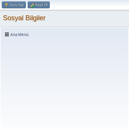
Giriş Yap
Kayıt Ol
Sosyal Bilgiler
Ana Menü