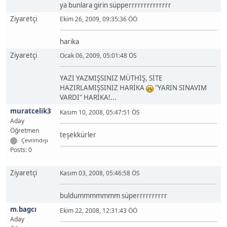
ya bunlara girin süpperrrrrrrrrrrrrr
Ziyaretçi
Ekim 26, 2009, 09:35:36 ÖÖ
harika
Ziyaretçi
Ocak 06, 2009, 05:01:48 ÖS
YAZI YAZMIŞSINIZ MÜTHİŞ, SİTE
HAZIRLAMIŞSINIZ HARİKA
"YARIN SINAVIM
VARDI" HARİKA!...
muratcelik3
Kasım 10, 2008, 05:47:51 ÖS
Aday
Öğretmen
teşekkürler
Çevrimdışı
Posts: 0
Ziyaretçi
Kasım 03, 2008, 05:46:58 ÖS
buldummmmmmm süperrrrrrrrrr
m.bagcı
Ekim 22, 2008, 12:31:43 ÖÖ
Aday