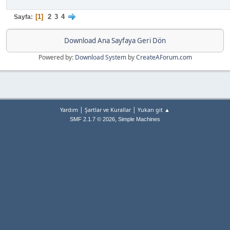
1
2
3
4
Sayfa
Download Ana Sayfaya Geri Dön
Powered by:
Download System
by
CreateAForum.com
|
|
Yardım
Şartlar ve Kurallar
Yukarı git ▲
,
SMF 2.1.7 © 2026
Simple Machines