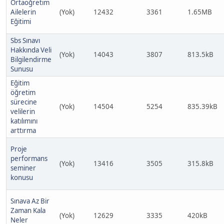
Ortaöğretim
Ailelerin
(Yok)
12432
3361
1.65MB
Eğitimi
Sbs Sınavı
Hakkında Veli
(Yok)
14043
3807
813.5kB
Bilgilendirme
Sunusu
Eğitim
öğretim
sürecine
(Yok)
14504
5254
835.39kB
velilerin
katılımını
arttırma
Proje
performans
(Yok)
13416
3505
315.8kB
seminer
konusu
Sınava Az Bir
Zaman Kala
(Yok)
12629
3335
420kB
Neler