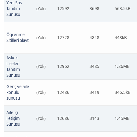
Yeni Sbs
Tanıtım
(Yok)
12592
3698
563.5kB
Sunusu
Öğrenme
(Yok)
12728
4848
448kB
Sitilleri Slayt
Askeri
Liseler
(Yok)
12962
3485
1.86MB
Tanıtım
Sunusu
Genç ve aile
konulu
(Yok)
12486
3419
346.5kB
sunusu
Aile ıçi
ıletişim
(Yok)
12686
3143
1.45MB
Sunusu