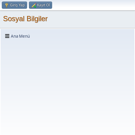
Giriş Yap
Kayıt Ol
Sosyal Bilgiler
Ana Menü