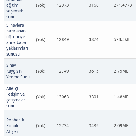
eğitim
(Yok)
12973
3160
271.47kB
seçemek
sunu
Sıınavlara
hazırlanan
öğrenciye
(Yok)
12849
3874
573.5kB
anne baba
yaklaşımları
sunusu
Sınav
Kaygısını
(Yok)
12749
3615
2.75MB
Yenme Sunu
Aile içi
iletişim ve
(Yok)
13063
3301
1.48MB
çatışmaları
sunu
Rehberlik
Konulu
(Yok)
12734
3439
2.09MB
Afişler