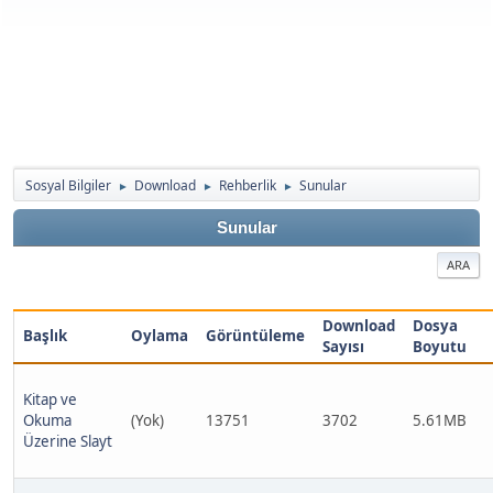
Sosyal Bilgiler
Download
Rehberlik
Sunular
►
►
►
Sunular
ARA
Download
Dosya
Başlık
Oylama
Görüntüleme
Sayısı
Boyutu
Kitap ve
Okuma
(Yok)
13751
3702
5.61MB
Üzerine Slayt