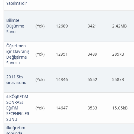
Yapılmalıdır
Bilimsel
Düşünme
(Yok)
12689
3421
2.42MB
Sunu
Öğretmen
ıçin Davranış
(Yok)
12951
3489
285kB
Değiştirme
Sunusu
2011 Sbs
(Yok)
14346
5552
558kB
sınavı sunu
ıLKÖğRETıM
SONRASI
EğıTıM
(Yok)
14647
3533
15.05kB
SEÇENEKLER
SUNU
ılköğretim
sonunda