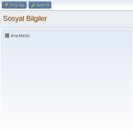
Giriş Yap
Kayıt Ol
Sosyal Bilgiler
Ana Menü