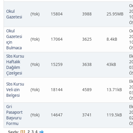
O
Okul
2
(Yok)
15804
3988
25.95MB
Gazetesi
1
Ö
Okul
O
Gazetesi
2
(Yok)
17064
3625
8.4kB
ıçin
1
Bulmaca
Ö
Sbs Kursu
Ek
Haftalık
2
(Yok)
15259
3638
43kB
Dağılım
0
Çizelgesi
Ö
Ek
Sbs Kursu
2
Veli ızin
(Yok)
18144
4589
13.71kB
0
Belgesi
Ö
Gri
Ek
Pasaport
2
(Yok)
14647
3741
119.5kB
Başvuru
0
Formu
Ö
1
2
3
4
Sayfa