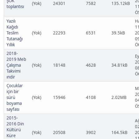
ŞÖK
2
(Yok)
24301
7582
135.12kB
toplantısı
1
Ö
Yazılı
H
Kağıdı
1
Teslim
(Yok)
22293
6531
39.5kB
2
Tutanağı
0
Yıllık
Ö
2018-
Ey
2019 Meb
2
Çalışma
(Yok)
18148
4628
34.81kB
0
Takvimi
Ö
ındir
Çocuklar
M
için bir
2
sürü
(Yok)
15946
4108
2.02MB
0
boyama
Ö
sayfası
2015-
A
2016 Din
0
Kültürü
(Yok)
20508
3902
164.5kB
2
Küre
1