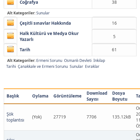
Coğrafya
38
Alt Kategoriler:
Sunular
Çeşitli sınavlar Hakkında
16
Halk Kültürü ve Medya Okur
5
Yazarlı
Tarih
61
Alt Kategoriler:
Ermeni Sorunu
Osmanlı Devleti
İnkilap
Tarihi
Çanakkale ve Ermeni Sorunu
Sunular
Evraklar
Download
Dosya
Başlık
Oylama
Görüntüleme
T
Sayısı
Boyutu
O
Şök
2
(Yok)
27719
7706
135.12kB
toplantısı
1
Ö
O