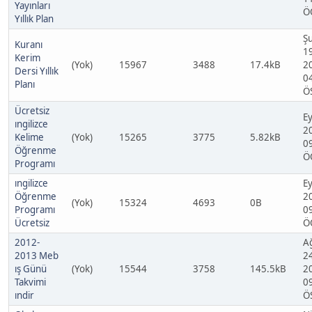
Yayınları
Ö
Yıllık Plan
Ş
Kuranı
1
Kerim
(Yok)
15967
3488
17.4kB
2
Dersi Yıllık
0
Planı
Ö
Ücretsiz
Ey
ıngilizce
2
Kelime
(Yok)
15265
3775
5.82kB
0
Öğrenme
Ö
Programı
ıngilizce
Ey
Öğrenme
2
(Yok)
15324
4693
0B
Programı
0
Ücretsiz
Ö
2012-
A
2013 Meb
2
ış Günü
(Yok)
15544
3758
145.5kB
2
Takvimi
0
ındir
Ö