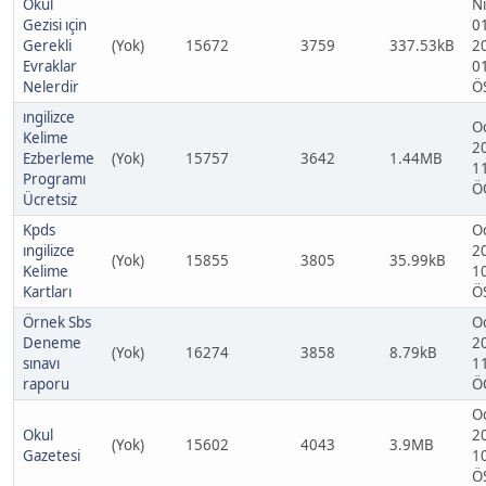
Okul
N
Gezisi ıçin
0
Gerekli
(Yok)
15672
3759
337.53kB
2
Evraklar
0
Nelerdir
Ö
ıngilizce
O
Kelime
2
Ezberleme
(Yok)
15757
3642
1.44MB
1
Programı
Ö
Ücretsiz
Kpds
O
ıngilizce
2
(Yok)
15855
3805
35.99kB
Kelime
1
Kartları
Ö
Örnek Sbs
O
Deneme
2
(Yok)
16274
3858
8.79kB
sınavı
1
raporu
Ö
O
Okul
2
(Yok)
15602
4043
3.9MB
Gazetesi
1
Ö