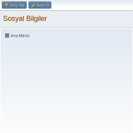
Giriş Yap
Kayıt Ol
Sosyal Bilgiler
Ana Menü