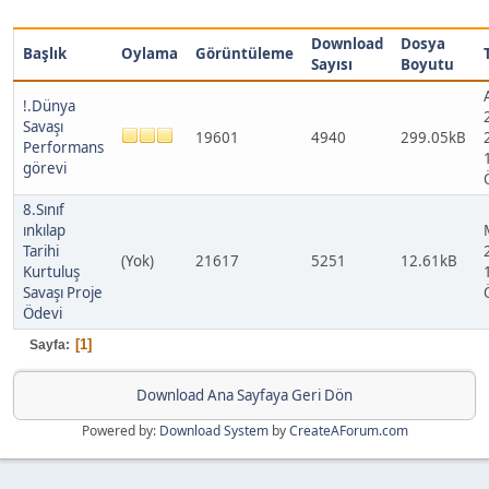
Download
Dosya
Başlık
Oylama
Görüntüleme
Sayısı
Boyutu
!.Dünya
Savaşı
19601
4940
299.05kB
Performans
görevi
8.Sınıf
ınkılap
Tarihi
(Yok)
21617
5251
12.61kB
Kurtuluş
Savaşı Proje
Ödevi
1
Sayfa
Download Ana Sayfaya Geri Dön
Powered by:
Download System
by
CreateAForum.com