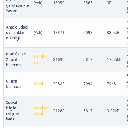
6.2.5
(Yok)
16959
3565
0B
Çatalhöyükte
Yaşam
Anadoludaki
uygarlıklar
(Yok)
18371
5093
38.5kB
etkinliği
E
6.sınıf 1. ve
2. sınıf
21696
5817
175.5kB
bulmaca
E
6. sınıf
29389
7994
74kB
bulmaca
Sosyal
bilgiler
21288
5817
9.02kB
çalışma
kağıdı