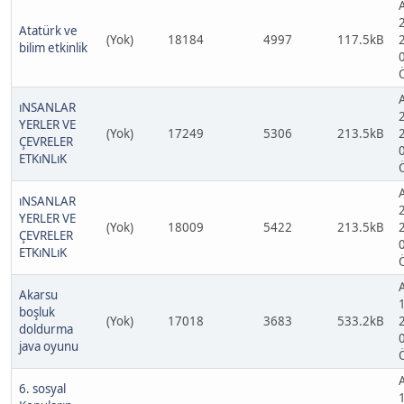
Atatürk ve
(Yok)
18184
4997
117.5kB
bilim etkinlik
ıNSANLAR
YERLER VE
(Yok)
17249
5306
213.5kB
ÇEVRELER
ETKıNLıK
ıNSANLAR
YERLER VE
(Yok)
18009
5422
213.5kB
ÇEVRELER
ETKıNLıK
Akarsu
boşluk
(Yok)
17018
3683
533.2kB
doldurma
java oyunu
6. sosyal