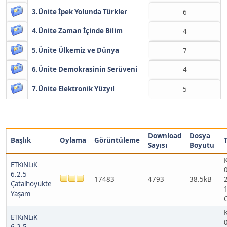
3.Ünite İpek Yolunda Türkler
6
4.Ünite Zaman İçinde Bilim
4
5.Ünite Ülkemiz ve Dünya
7
6.Ünite Demokrasinin Serüveni
4
7.Ünite Elektronik Yüzyıl
5
Download
Dosya
Başlık
Oylama
Görüntüleme
Sayısı
Boyutu
ETKıNLıK
6.2.5
17483
4793
38.5kB
Çatalhöyükte
Yaşam
ETKıNLıK