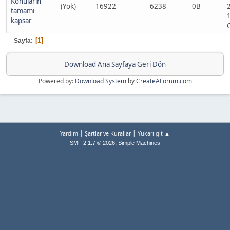
Konuların
(Yok)
16922
6238
0B
tamamı
kapsar
1
Sayfa
Download Ana Sayfaya Geri Dön
Powered by:
Download System
by
CreateAForum.com
|
|
Yardım
Şartlar ve Kurallar
Yukarı git ▲
,
SMF 2.1.7 © 2026
Simple Machines