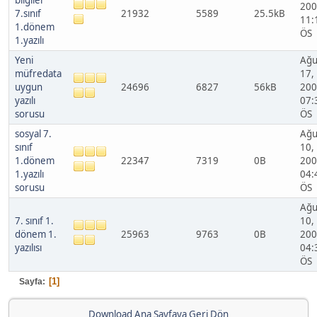
bilgiler
200
7.sınıf
21932
5589
25.5kB
11:
1.dönem
ÖS
1.yazılı
Yeni
Ağu
müfredata
17,
uygun
24696
6827
56kB
200
yazılı
07:
sorusu
ÖS
sosyal 7.
Ağu
sınıf
10,
1.dönem
22347
7319
0B
200
1.yazılı
04:
sorusu
ÖS
Ağu
7. sınıf 1.
10,
dönem 1.
25963
9763
0B
200
yazılısı
04:
ÖS
1
Sayfa
Download Ana Sayfaya Geri Dön