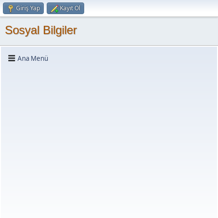
Giriş Yap
Kayıt Ol
Sosyal Bilgiler
Ana Menü