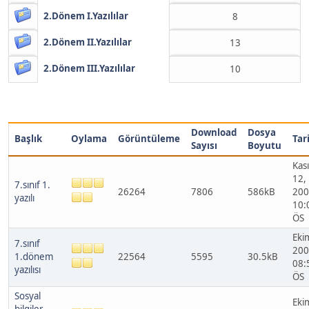
2.Dönem I.Yazılılar
8
2.Dönem II.Yazılılar
13
2.Dönem III.Yazılılar
10
Download
Dosya
Başlık
Oylama
Görüntüleme
Tar
Sayısı
Boyutu
Kas
12,
7.sınıf 1.
26264
7806
586kB
200
yazılı
10:
ÖS
Eki
7.sınıf
200
1.dönem
22564
5595
30.5kB
08:
yazılısı
ÖS
Sosyal
Eki